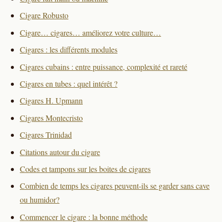
Cigare Robusto
Cigare… cigares… améliorez votre culture…
Cigares : les différents modules
Cigares cubains : entre puissance, complexité et rareté
Cigares en tubes : quel intérêt ?
Cigares H. Upmann
Cigares Montecristo
Cigares Trinidad
Citations autour du cigare
Codes et tampons sur les boites de cigares
Combien de temps les cigares peuvent-ils se garder sans cave
ou humidor?
Commencer le cigare : la bonne méthode