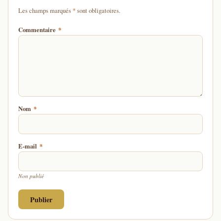
d'un astérisque
Les champs marqués
*
sont obligatoires.
Commentaire
*
Nom
*
E-mail
*
Non publié