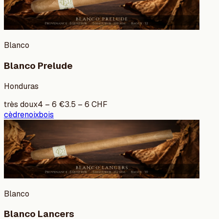
Blanco
Blanco Prelude
Honduras
très doux
4
–
6
€
3.5
–
6
CHF
cèdre
noix
bois
Blanco
Blanco Lancers