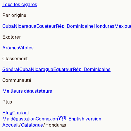
Tous les cigares
Par origine
Cuba
Nicaragua
Équateur
Rép. Dominicaine
Honduras
Mexiqu
Explorer
Arômes
Vitoles
Classement
Général
Cuba
Nicaragua
Équateur
Rép. Dominicaine
Communauté
Meilleurs dégustateurs
Plus
Blog
Contact
Ma dégustation
Connexion
🇬🇧 English version
Accueil
/
Catalogue
/
Honduras