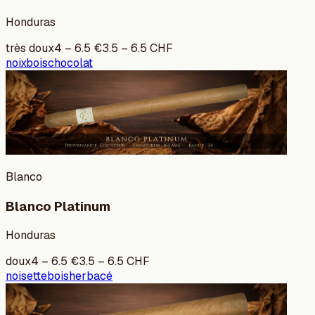
Honduras
très doux
4
–
6.5
€
3.5
–
6.5
CHF
noix
bois
chocolat
Blanco
Blanco Platinum
Honduras
doux
4
–
6.5
€
3.5
–
6.5
CHF
noisette
bois
herbacé