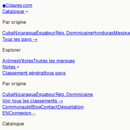
◆
Cigares.com
Catalogue
Par origine
Cuba
Nicaragua
Équateur
Rép. Dominicaine
Honduras
Mexiqu
Tous les pays →
Explorer
Arômes
Vitoles
Toutes les marques
Notes
Classement général
tous pays
Par origine
Cuba
Nicaragua
Équateur
Rép. Dominicaine
Voir tous les classements →
Communauté
Blog
Contact
Dégustation
EN
Connexion
Catalogue