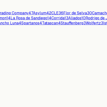
Trading Company
47
Asylum
42
CLE
36
Flor de Selva
30
Camach
omon
14
La Rosa de Sandiego
14
Corrida
13
Aliados
10
Rodrigo de 
ncho Luna
4
Spartanos
4
Tatascan
4
Stauffenberg
3
Wolfertz
3
I