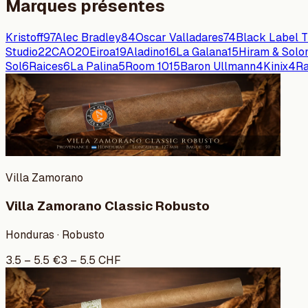
Marques présentes
Kristoff
97
Alec Bradley
84
Oscar Valladares
74
Black Label 
Studio
22
CAO
20
Eiroa
19
Aladino
16
La Galana
15
Hiram & Sol
Sol
6
Raices
6
La Palina
5
Room 101
5
Baron Ullmann
4
Kinix
4
Ra
Villa Zamorano
Villa Zamorano Classic Robusto
Honduras · Robusto
3.5
–
5.5
€
3
–
5.5
CHF