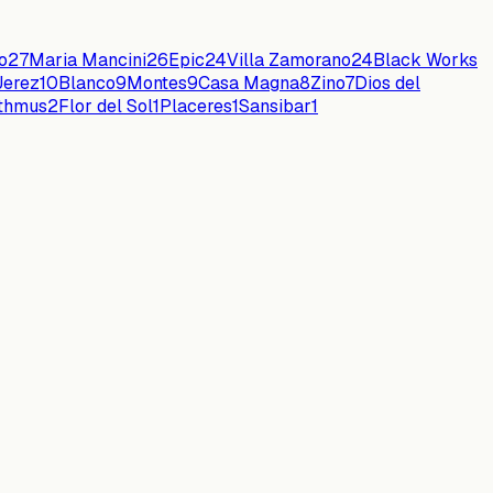
o
27
Maria Mancini
26
Epic
24
Villa Zamorano
24
Black Works
Jerez
10
Blanco
9
Montes
9
Casa Magna
8
Zino
7
Dios del
sthmus
2
Flor del Sol
1
Placeres
1
Sansibar
1