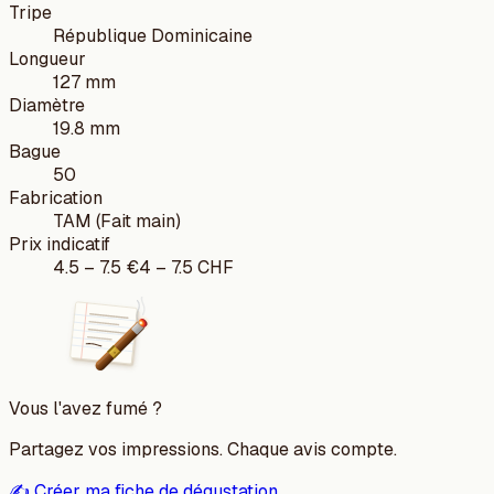
Tripe
République Dominicaine
Longueur
127 mm
Diamètre
19.8 mm
Bague
50
Fabrication
TAM (Fait main)
Prix indicatif
4.5
–
7.5
€
4
–
7.5
CHF
Vous l'avez fumé ?
Partagez vos impressions. Chaque avis compte.
✍️ Créer ma fiche de dégustation