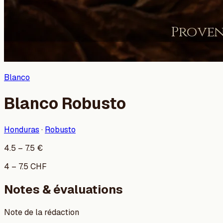
Blanco
Blanco Robusto
Honduras
·
Robusto
4.5
–
7.5
€
4
–
7.5
CHF
Notes & évaluations
Note de la rédaction