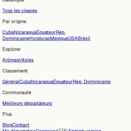
Tous les cigares
Par origine
Cuba
Nicaragua
Équateur
Rép.
Dominicaine
Honduras
Mexique
USA
Brésil
Explorer
Arômes
Vitoles
Classement
Général
Cuba
Nicaragua
Équateur
Rép. Dominicaine
Communauté
Meilleurs dégustateurs
Plus
Blog
Contact