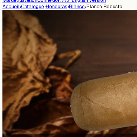
Ma dégustation
Connexion
🇬🇧 English version
Accueil
›
Catalogue
›
Honduras
›
Blanco
›
Blanco Robusto