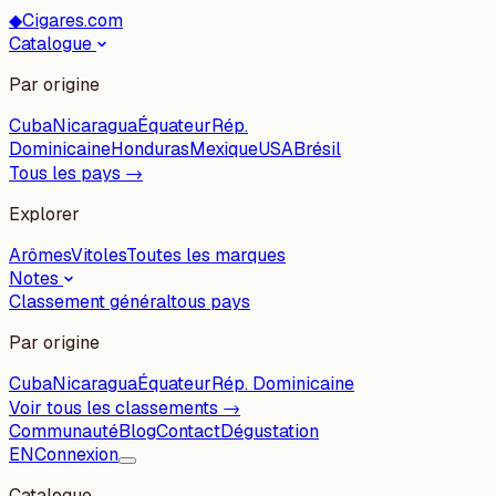
◆
Cigares.com
Catalogue
Par origine
Cuba
Nicaragua
Équateur
Rép.
Dominicaine
Honduras
Mexique
USA
Brésil
Tous les pays →
Explorer
Arômes
Vitoles
Toutes les marques
Notes
Classement général
tous pays
Par origine
Cuba
Nicaragua
Équateur
Rép. Dominicaine
Voir tous les classements →
Communauté
Blog
Contact
Dégustation
EN
Connexion
Catalogue