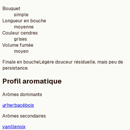
Bouquet
simple
Longueur en bouche
moyenne
Couleur cendres
grises
Volume fumée
moyen
Finale en bouche
Légère douceur résiduelle, mais peu de
persistance.
Profil aromatique
Arômes dominants
🌿
herbacé
bois
Arômes secondaires
vanille
noix