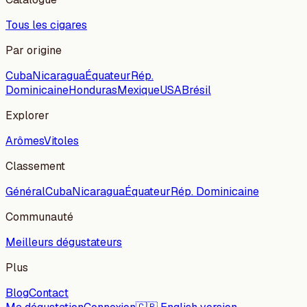
Tous les cigares
Par origine
Cuba
Nicaragua
Équateur
Rép.
Dominicaine
Honduras
Mexique
USA
Brésil
Explorer
Arômes
Vitoles
Classement
Général
Cuba
Nicaragua
Équateur
Rép. Dominicaine
Communauté
Meilleurs dégustateurs
Plus
Blog
Contact