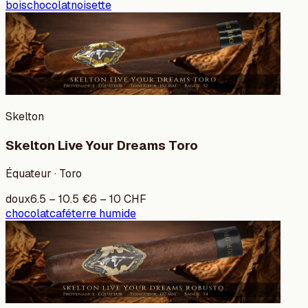
bois
chocolat
noisette
Skelton
Skelton Live Your Dreams Toro
Équateur · Toro
doux
6.5
–
10.5
€
6
–
10
CHF
chocolat
café
terre humide