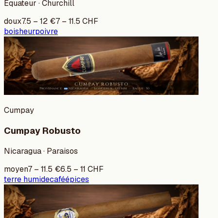
Équateur · Churchill
doux
7.5
–
12
€
7
–
11.5
CHF
bois
heur
poivre
Cumpay
Cumpay Robusto
Nicaragua · Paraisos
moyen
7
–
11.5
€
6.5
–
11
CHF
terre humide
café
épices