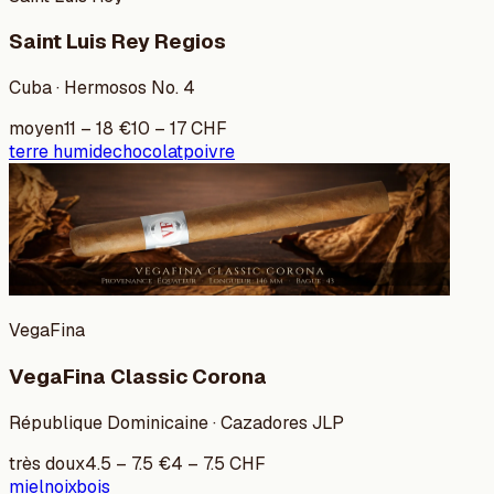
Saint Luis Rey Regios
Cuba · Hermosos No. 4
moyen
11
–
18
€
10
–
17
CHF
terre humide
chocolat
poivre
VegaFina
VegaFina Classic Corona
République Dominicaine · Cazadores JLP
très doux
4.5
–
7.5
€
4
–
7.5
CHF
miel
noix
bois