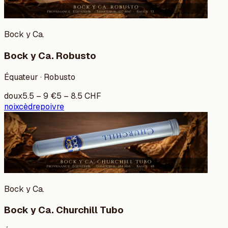
Bock y Ca.
Bock y Ca. Robusto
Équateur · Robusto
doux
5.5
–
9
€
5
–
8.5
CHF
noix
cèdre
poivre
Bock y Ca.
Bock y Ca. Churchill Tubo