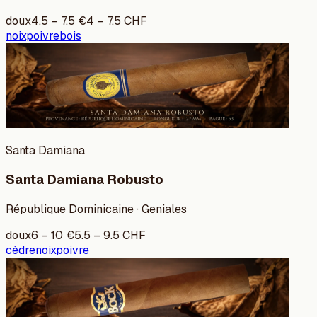
doux
4.5
–
7.5
€
4
–
7.5
CHF
noix
poivre
bois
Santa Damiana
Santa Damiana Robusto
République Dominicaine · Geniales
doux
6
–
10
€
5.5
–
9.5
CHF
cèdre
noix
poivre