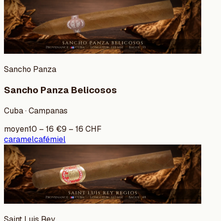
Sancho Panza
Sancho Panza Belicosos
Cuba · Campanas
moyen
10
–
16
€
9
–
16
CHF
caramel
café
miel
Saint Luis Rey