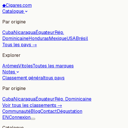
◆
Cigares.com
Catalogue
Par origine
Cuba
Nicaragua
Équateur
Rép.
Dominicaine
Honduras
Mexique
USA
Brésil
Tous les pays →
Explorer
Arômes
Vitoles
Toutes les marques
Notes
Classement général
tous pays
Par origine
Cuba
Nicaragua
Équateur
Rép. Dominicaine
Voir tous les classements →
Communauté
Blog
Contact
Dégustation
EN
Connexion
Catalogue