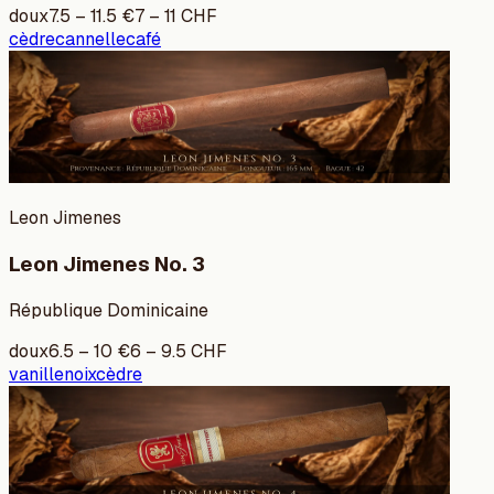
doux
7.5
–
11.5
€
7
–
11
CHF
cèdre
cannelle
café
Leon Jimenes
Leon Jimenes No. 3
République Dominicaine
doux
6.5
–
10
€
6
–
9.5
CHF
vanille
noix
cèdre