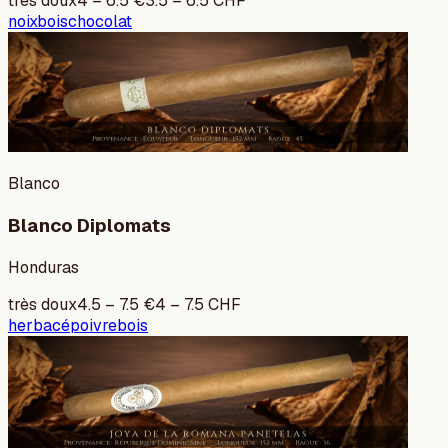
très doux
4
–
6.5
€
3.5
–
6.5
CHF
noix
bois
chocolat
Blanco
Blanco Diplomats
Honduras
très doux
4.5
–
7.5
€
4
–
7.5
CHF
herbacé
poivre
bois