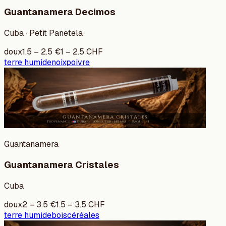
Guantanamera Decimos
Cuba · Petit Panetela
doux
1.5
–
2.5
€
1
–
2.5
CHF
terre humide
noix
poivre
Guantanamera
Guantanamera Cristales
Cuba
doux
2
–
3.5
€
1.5
–
3.5
CHF
terre humide
bois
céréales