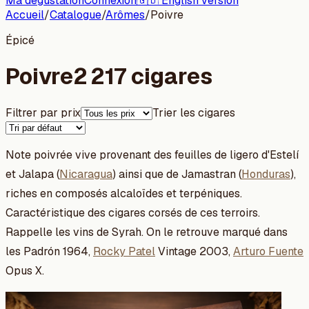
Ma dégustation
Connexion
🇬🇧 English version
Accueil
/
Catalogue
/
Arômes
/
Poivre
Épicé
Poivre
2 217 cigares
Filtrer par prix
Trier les cigares
Note poivrée vive provenant des feuilles de ligero d'Estelí
et Jalapa (
Nicaragua
) ainsi que de Jamastran (
Honduras
),
riches en composés alcaloïdes et terpéniques.
Caractéristique des cigares corsés de ces terroirs.
Rappelle les vins de Syrah. On le retrouve marqué dans
les Padrón 1964,
Rocky Patel
Vintage 2003,
Arturo Fuente
Opus X.