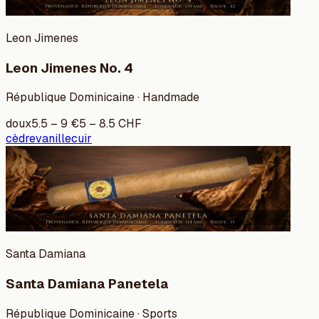
Leon Jimenes
Leon Jimenes No. 4
République Dominicaine · Handmade
doux
5.5
–
9
€
5
–
8.5
CHF
cèdre
vanille
cuir
Santa Damiana
Santa Damiana Panetela
République Dominicaine · Sports