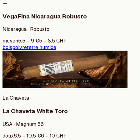
—
VegaFina Nicaragua Robusto
Nicaragua · Robusto
moyen
5.5
–
9
€
5
–
8.5
CHF
bois
poivre
terre humide
La Chaveta
La Chaveta White Toro
USA · Magnum 56
doux
6.5
–
10.5
€
6
–
10
CHF