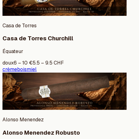
Casa de Torres
Casa de Torres Churchill
Équateur
doux
6
–
10
€
5.5
–
9.5
CHF
crème
bois
miel
Alonso Menendez
Alonso Menendez Robusto