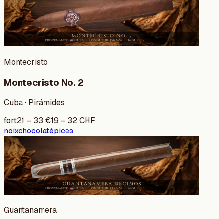
Montecristo
Montecristo No. 2
Cuba · Pirámides
fort
21
–
33
€
19
–
32
CHF
noix
chocolat
épices
Guantanamera