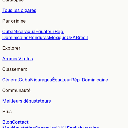
Tous les cigares
Par origine
Cuba
Nicaragua
Équateur
Rép.
Dominicaine
Honduras
Mexique
USA
Brésil
Explorer
Arômes
Vitoles
Classement
Général
Cuba
Nicaragua
Équateur
Rép. Dominicaine
Communauté
Meilleurs dégustateurs
Plus
Blog
Contact