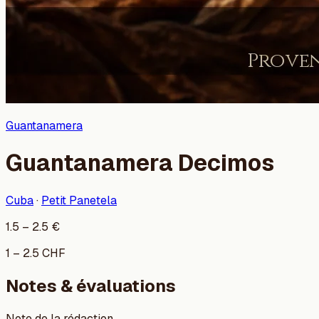
Guantanamera
Guantanamera Decimos
Cuba
·
Petit Panetela
1.5
–
2.5
€
1
–
2.5
CHF
Notes & évaluations
Note de la rédaction