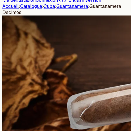
Ma dégustation
Connexion
🇬🇧 English version
Accueil
›
Catalogue
›
Cuba
›
Guantanamera
›
Guantanamera
Decimos