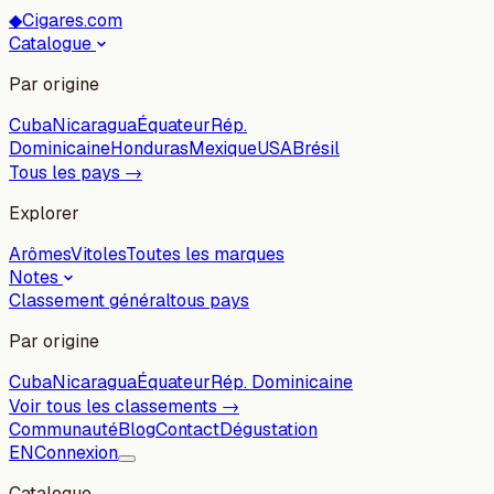
◆
Cigares.com
Catalogue
Par origine
Cuba
Nicaragua
Équateur
Rép.
Dominicaine
Honduras
Mexique
USA
Brésil
Tous les pays →
Explorer
Arômes
Vitoles
Toutes les marques
Notes
Classement général
tous pays
Par origine
Cuba
Nicaragua
Équateur
Rép. Dominicaine
Voir tous les classements →
Communauté
Blog
Contact
Dégustation
EN
Connexion
Catalogue