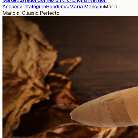
Ma dégustation
Connexion
🇬🇧 English version
Accueil
›
Catalogue
›
Honduras
›
Maria Mancini
›
Maria
Mancini Classic Perfecto