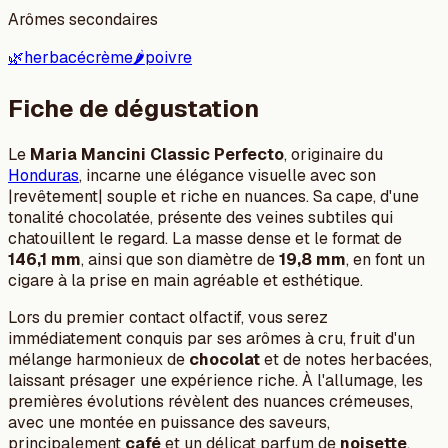
Arômes secondaires
🌿
herbacé
crème
🌶️
poivre
Fiche de dégustation
Le
Maria Mancini Classic Perfecto
, originaire du
Honduras
, incarne une élégance visuelle avec son
|revêtement| souple et riche en nuances. Sa cape, d'une
tonalité chocolatée, présente des veines subtiles qui
chatouillent le regard. La masse dense et le format de
146,1 mm
, ainsi que son diamètre de
19,8 mm
, en font un
cigare à la prise en main agréable et esthétique.
Lors du premier contact olfactif, vous serez
immédiatement conquis par ses arômes à cru, fruit d'un
mélange harmonieux de
chocolat
et de notes herbacées,
laissant présager une expérience riche. À l'allumage, les
premières évolutions révèlent des nuances crémeuses,
avec une montée en puissance des saveurs,
principalement
café
et un délicat parfum de
noisette
,