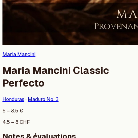
Maria Mancini
Maria Mancini Classic
Perfecto
Honduras
·
Maduro No. 3
5
–
8.5
€
4.5
–
8
CHF
Notes & évaluations