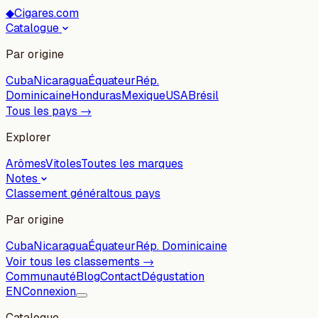
◆
Cigares.com
Catalogue
Par origine
Cuba
Nicaragua
Équateur
Rép.
Dominicaine
Honduras
Mexique
USA
Brésil
Tous les pays →
Explorer
Arômes
Vitoles
Toutes les marques
Notes
Classement général
tous pays
Par origine
Cuba
Nicaragua
Équateur
Rép. Dominicaine
Voir tous les classements →
Communauté
Blog
Contact
Dégustation
EN
Connexion
Catalogue