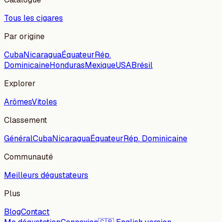
Tous les cigares
Par origine
Cuba
Nicaragua
Équateur
Rép.
Dominicaine
Honduras
Mexique
USA
Brésil
Explorer
Arômes
Vitoles
Classement
Général
Cuba
Nicaragua
Équateur
Rép. Dominicaine
Communauté
Meilleurs dégustateurs
Plus
Blog
Contact