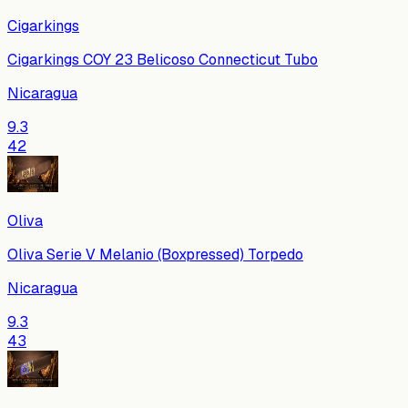
Cigarkings
Cigarkings COY 23 Belicoso Connecticut Tubo
Nicaragua
9.3
42
Oliva
Oliva Serie V Melanio (Boxpressed) Torpedo
Nicaragua
9.3
43