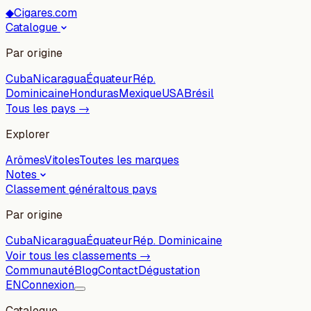
◆
Cigares.com
Catalogue
Par origine
Cuba
Nicaragua
Équateur
Rép.
Dominicaine
Honduras
Mexique
USA
Brésil
Tous les pays →
Explorer
Arômes
Vitoles
Toutes les marques
Notes
Classement général
tous pays
Par origine
Cuba
Nicaragua
Équateur
Rép. Dominicaine
Voir tous les classements →
Communauté
Blog
Contact
Dégustation
EN
Connexion
Catalogue