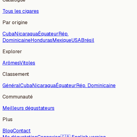
Tous les cigares
Par origine
Cuba
Nicaragua
Équateur
Rép.
Dominicaine
Honduras
Mexique
USA
Brésil
Explorer
Arômes
Vitoles
Classement
Général
Cuba
Nicaragua
Équateur
Rép. Dominicaine
Communauté
Meilleurs dégustateurs
Plus
Blog
Contact