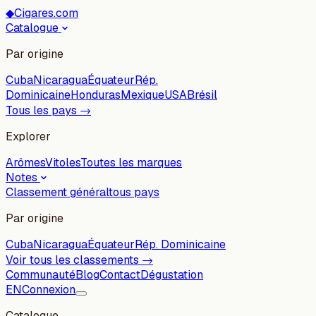
◆
Cigares.com
Catalogue
Par origine
Cuba
Nicaragua
Équateur
Rép.
Dominicaine
Honduras
Mexique
USA
Brésil
Tous les pays →
Explorer
Arômes
Vitoles
Toutes les marques
Notes
Classement général
tous pays
Par origine
Cuba
Nicaragua
Équateur
Rép. Dominicaine
Voir tous les classements →
Communauté
Blog
Contact
Dégustation
EN
Connexion
Catalogue