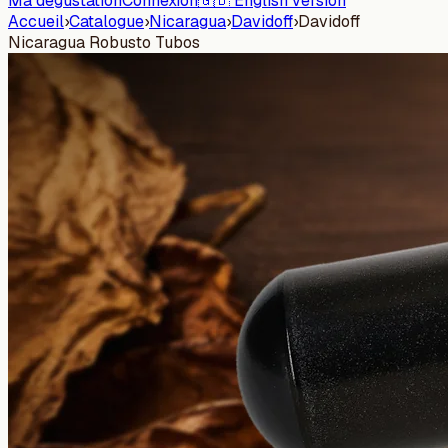
Ma dégustation
Connexion
🇬🇧 English version
Accueil
›
Catalogue
›
Nicaragua
›
Davidoff
›
Davidoff
Nicaragua Robusto Tubos