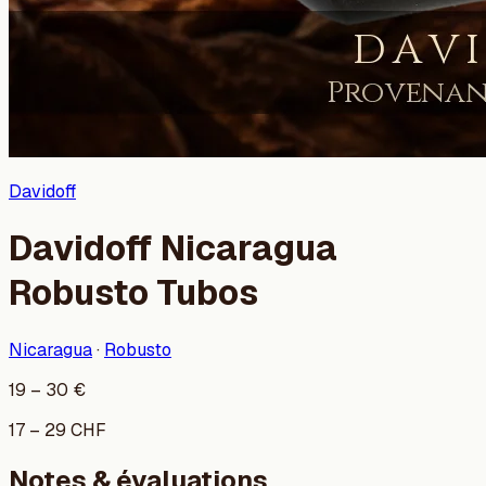
Davidoff
Davidoff Nicaragua
Robusto Tubos
Nicaragua
·
Robusto
19
–
30
€
17
–
29
CHF
Notes & évaluations