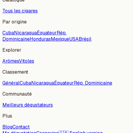
Tous les cigares
Par origine
Cuba
Nicaragua
Équateur
Rép.
Dominicaine
Honduras
Mexique
USA
Brésil
Explorer
Arômes
Vitoles
Classement
Général
Cuba
Nicaragua
Équateur
Rép. Dominicaine
Communauté
Meilleurs dégustateurs
Plus
Blog
Contact