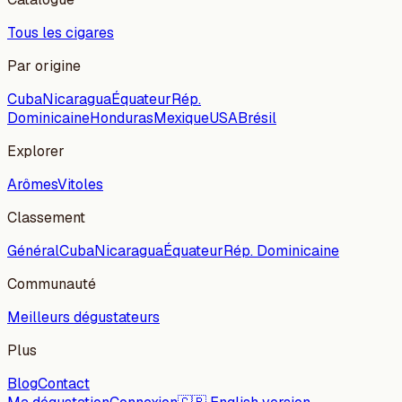
Tous les cigares
Par origine
Cuba
Nicaragua
Équateur
Rép.
Dominicaine
Honduras
Mexique
USA
Brésil
Explorer
Arômes
Vitoles
Classement
Général
Cuba
Nicaragua
Équateur
Rép. Dominicaine
Communauté
Meilleurs dégustateurs
Plus
Blog
Contact