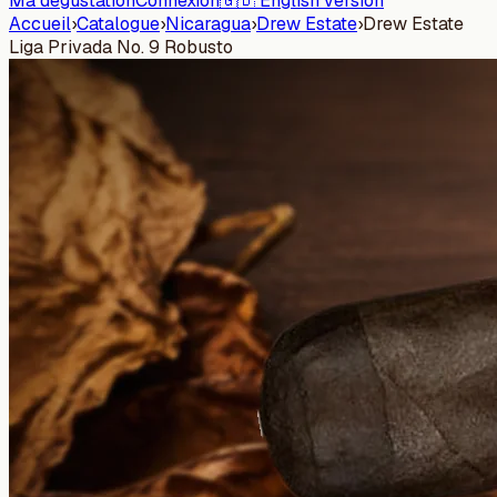
Ma dégustation
Connexion
🇬🇧 English version
Accueil
›
Catalogue
›
Nicaragua
›
Drew Estate
›
Drew Estate
Liga Privada No. 9 Robusto