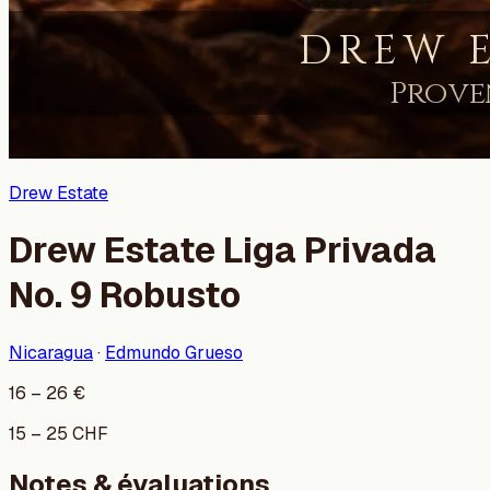
Drew Estate
Drew Estate Liga Privada
No. 9 Robusto
Nicaragua
·
Edmundo Grueso
16
–
26
€
15
–
25
CHF
Notes & évaluations