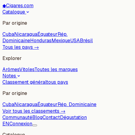
◆
Cigares.com
Catalogue
Par origine
Cuba
Nicaragua
Équateur
Rép.
Dominicaine
Honduras
Mexique
USA
Brésil
Tous les pays →
Explorer
Arômes
Vitoles
Toutes les marques
Notes
Classement général
tous pays
Par origine
Cuba
Nicaragua
Équateur
Rép. Dominicaine
Voir tous les classements →
Communauté
Blog
Contact
Dégustation
EN
Connexion
Catalogue