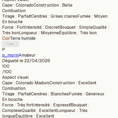
Cape
:
Colorado
Construction
:
Belle
Combustion
Tirage
:
Parfait
Cendres
:
Grises claires
Fumée
:
Moyen
En bouche
Force
:
Fort
Intensité
:
Discret
Bouquet
:
Simple
Qualité
:
Très bon
Longueur
:
Moyenne
Équilibre
:
Très bon
Cuir
Terre humide
♡
Utile ?
P
p_morin
Amateur
Dégusté le
22/04/2026
100
/100
Aspect visuel
Cape
:
Colorado Maduro
Construction
:
Excellent
Combustion
Tirage
:
Parfait
Cendres
:
Blanches
Fumée
:
Généreux
En bouche
Force
:
Très fort
Intensité
:
Expressif
Bouquet
:
Complexe
Qualité
:
Excellent
Longueur
:
Très
longue
Équilibre
:
Excellent