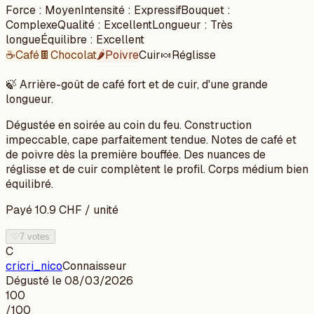
Force
:
Moyen
Intensité
:
Expressif
Bouquet
:
Complexe
Qualité
:
Excellent
Longueur
:
Très
longue
Équilibre
:
Excellent
☕
Café
🍫
Chocolat
🌶️
Poivre
Cuir
🍬
Réglisse
🍃
Arrière-goût de café fort et de cuir, d'une grande
longueur.
Dégustée en soirée au coin du feu. Construction
impeccable, cape parfaitement tendue. Notes de café et
de poivre dès la première bouffée. Des nuances de
réglisse et de cuir complètent le profil. Corps médium bien
équilibré.
Payé
10.9
CHF
/
unité
♡
7 votes
C
cricri_nico
Connaisseur
Dégusté le
08/03/2026
100
/100