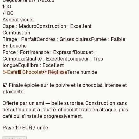
Dégusté le
21/11/2025
100
/100
Aspect visuel
Cape
:
Maduro
Construction
:
Excellent
Combustion
Tirage
:
Parfait
Cendres
:
Grises claires
Fumée
:
Faible
En bouche
Force
:
Fort
Intensité
:
Expressif
Bouquet
:
Complexe
Qualité
:
Excellent
Longueur
:
Très
longue
Équilibre
:
Excellent
☕
Café
🍫
Chocolat
🍬
Réglisse
Terre humide
🍃
Finale épicée sur le poivre et le chocolat, intense et
plaisante.
Offerte par un ami — belle surprise. Construction sans
défaut du bout à l'autre. chocolat franc en attaque, puis
café qui s'installe progressivement.
Payé
10
EUR
/
unité