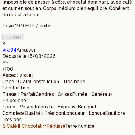
impossible de passer à côté. chocolat dominant, avec café
et cuir en soutien. Corps médium bien équilibré. Cohérent
du début à la fin.
Payé
19.9
EUR
/
unité
♡
3 votes
K
kiki94
Amateur
Dégusté le
15/03/2026
89
/100
Aspect visuel
Cape
:
Claro
Construction
:
Très belle
Combustion
Tirage
:
Parfait
Cendres
:
Grises
Fumée
:
Généreux
En bouche
Force
:
Moyen
Intensité
:
Expressif
Bouquet
:
Complexe
Qualité
:
Très bon
Longueur
:
Longue
Équilibre
:
Très bon
☕
Café
🍫
Chocolat
🍬
Réglisse
Terre humide