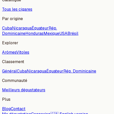
Tous les cigares
Par origine
Cuba
Nicaragua
Équateur
Rép.
Dominicaine
Honduras
Mexique
USA
Brésil
Explorer
Arômes
Vitoles
Classement
Général
Cuba
Nicaragua
Équateur
Rép. Dominicaine
Communauté
Meilleurs dégustateurs
Plus
Blog
Contact