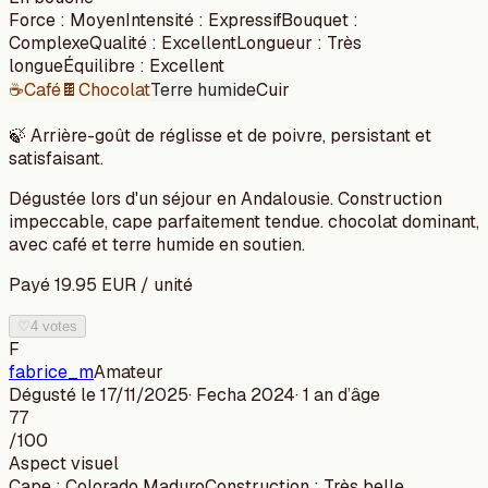
Force
:
Moyen
Intensité
:
Expressif
Bouquet
:
Complexe
Qualité
:
Excellent
Longueur
:
Très
longue
Équilibre
:
Excellent
☕
Café
🍫
Chocolat
Terre humide
Cuir
🍃
Arrière-goût de réglisse et de poivre, persistant et
satisfaisant.
Dégustée lors d'un séjour en Andalousie. Construction
impeccable, cape parfaitement tendue. chocolat dominant,
avec café et terre humide en soutien.
Payé
19.95
EUR
/
unité
♡
4 votes
F
fabrice_m
Amateur
Dégusté le
17/11/2025
· Fecha
2024
·
1 an
d’âge
77
/100
Aspect visuel
Cape
:
Colorado Maduro
Construction
:
Très belle