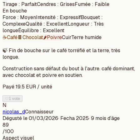
Tirage
:
Parfait
Cendres
:
Grises
Fumée
:
Faible
En bouche
Force
:
Moyen
Intensité
:
Expressif
Bouquet
:
Complexe
Qualité
:
Excellent
Longueur
:
Très
longue
Équilibre
:
Excellent
☕
Café
🍫
Chocolat
🌶️
Poivre
Cuir
Terre humide
🍃
Fin de bouche sur le café torréfié et la terre, très
longue.
Construction sans défaut du bout à l'autre. café dominant,
avec chocolat et poivre en soutien.
Payé
19.5
EUR
/
unité
♡
1 vote
N
nicolas_d
Connaisseur
Dégusté le
01/03/2026
· Fecha
2025
·
9 mois
d’âge
89
/100
Aspect visuel