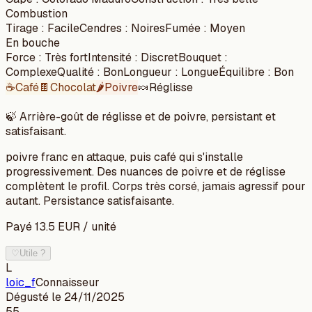
Combustion
Tirage
:
Facile
Cendres
:
Noires
Fumée
:
Moyen
En bouche
Force
:
Très fort
Intensité
:
Discret
Bouquet
:
Complexe
Qualité
:
Bon
Longueur
:
Longue
Équilibre
:
Bon
☕
Café
🍫
Chocolat
🌶️
Poivre
🍬
Réglisse
🍃
Arrière-goût de réglisse et de poivre, persistant et
satisfaisant.
poivre franc en attaque, puis café qui s'installe
progressivement. Des nuances de poivre et de réglisse
complètent le profil. Corps très corsé, jamais agressif pour
autant. Persistance satisfaisante.
Payé
13.5
EUR
/
unité
♡
Utile ?
L
loic_f
Connaisseur
Dégusté le
24/11/2025
55