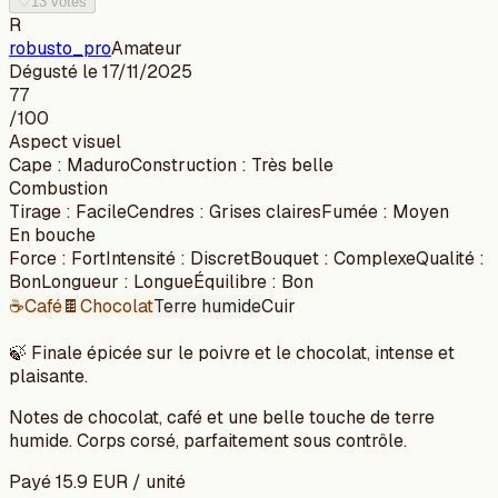
♡
13 votes
R
robusto_pro
Amateur
Dégusté le
17/11/2025
77
/100
Aspect visuel
Cape
:
Maduro
Construction
:
Très belle
Combustion
Tirage
:
Facile
Cendres
:
Grises claires
Fumée
:
Moyen
En bouche
Force
:
Fort
Intensité
:
Discret
Bouquet
:
Complexe
Qualité
:
Bon
Longueur
:
Longue
Équilibre
:
Bon
☕
Café
🍫
Chocolat
Terre humide
Cuir
🍃
Finale épicée sur le poivre et le chocolat, intense et
plaisante.
Notes de chocolat, café et une belle touche de terre
humide. Corps corsé, parfaitement sous contrôle.
Payé
15.9
EUR
/
unité