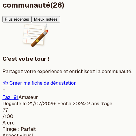
communauté
(
26
)
Plus récentes
Mieux notées
C'est votre tour !
Partagez votre expérience et enrichissez la communauté.
✍️ Créer ma fiche de dégustation
T
Taz_91
Amateur
Dégusté le
21/07/2026
· Fecha
2024
·
2 ans
d’âge
77
/100
À cru
Tirage
:
Parfait
Aspect visuel