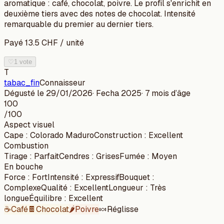
aromatique : café, chocolat, poivre. Le profil s'enrichit en
deuxième tiers avec des notes de chocolat. Intensité
remarquable du premier au dernier tiers.
Payé
13.5
CHF
/
unité
♡
1 vote
T
tabac_fin
Connaisseur
Dégusté le
29/01/2026
· Fecha
2025
·
7 mois
d’âge
100
/100
Aspect visuel
Cape
:
Colorado Maduro
Construction
:
Excellent
Combustion
Tirage
:
Parfait
Cendres
:
Grises
Fumée
:
Moyen
En bouche
Force
:
Fort
Intensité
:
Expressif
Bouquet
:
Complexe
Qualité
:
Excellent
Longueur
:
Très
longue
Équilibre
:
Excellent
☕
Café
🍫
Chocolat
🌶️
Poivre
🍬
Réglisse