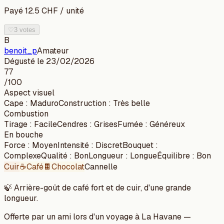
Payé
12.5
CHF
/
unité
♡
3 votes
B
benoit_p
Amateur
Dégusté le
23/02/2026
77
/100
Aspect visuel
Cape
:
Maduro
Construction
:
Très belle
Combustion
Tirage
:
Facile
Cendres
:
Grises
Fumée
:
Généreux
En bouche
Force
:
Moyen
Intensité
:
Discret
Bouquet
:
Complexe
Qualité
:
Bon
Longueur
:
Longue
Équilibre
:
Bon
Cuir
☕
Café
🍫
Chocolat
Cannelle
🍃
Arrière-goût de café fort et de cuir, d'une grande
longueur.
Offerte par un ami lors d'un voyage à La Havane —