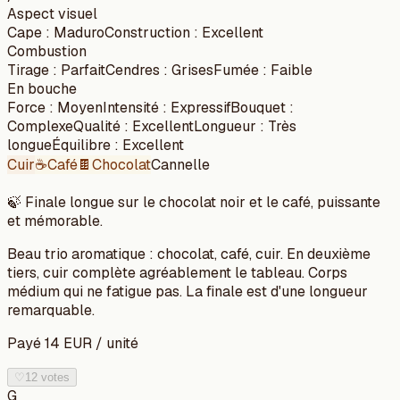
Aspect visuel
Cape
:
Maduro
Construction
:
Excellent
Combustion
Tirage
:
Parfait
Cendres
:
Grises
Fumée
:
Faible
En bouche
Force
:
Moyen
Intensité
:
Expressif
Bouquet
:
Complexe
Qualité
:
Excellent
Longueur
:
Très
longue
Équilibre
:
Excellent
Cuir
☕
Café
🍫
Chocolat
Cannelle
🍃
Finale longue sur le chocolat noir et le café, puissante
et mémorable.
Beau trio aromatique : chocolat, café, cuir. En deuxième
tiers, cuir complète agréablement le tableau. Corps
médium qui ne fatigue pas. La finale est d'une longueur
remarquable.
Payé
14
EUR
/
unité
♡
12 votes
G