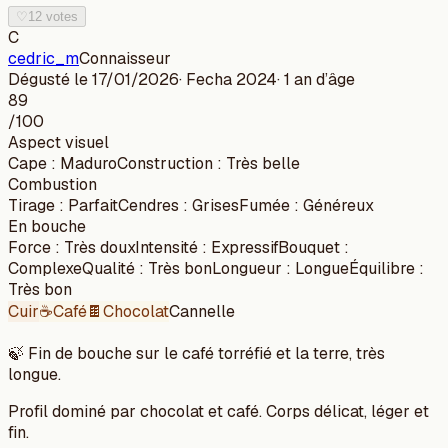
♡
12 votes
C
cedric_m
Connaisseur
Dégusté le
17/01/2026
· Fecha
2024
·
1 an
d’âge
89
/100
Aspect visuel
Cape
:
Maduro
Construction
:
Très belle
Combustion
Tirage
:
Parfait
Cendres
:
Grises
Fumée
:
Généreux
En bouche
Force
:
Très doux
Intensité
:
Expressif
Bouquet
:
Complexe
Qualité
:
Très bon
Longueur
:
Longue
Équilibre
:
Très bon
Cuir
☕
Café
🍫
Chocolat
Cannelle
🍃
Fin de bouche sur le café torréfié et la terre, très
longue.
Profil dominé par chocolat et café. Corps délicat, léger et
fin.