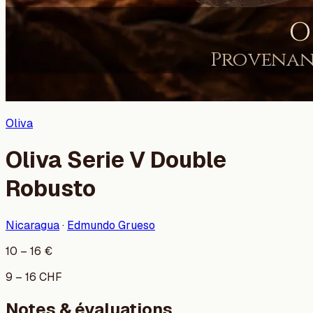
Oliva
Oliva Serie V Double
Robusto
Nicaragua
·
Edmundo Grueso
10
–
16
€
9
–
16
CHF
Notes & évaluations