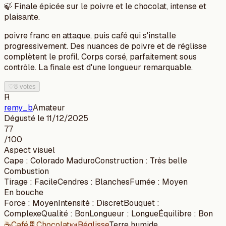
🍃
Finale épicée sur le poivre et le chocolat, intense et
plaisante.
poivre franc en attaque, puis café qui s'installe
progressivement. Des nuances de poivre et de réglisse
complètent le profil. Corps corsé, parfaitement sous
contrôle. La finale est d'une longueur remarquable.
♡
8 votes
R
remy_b
Amateur
Dégusté le
11/12/2025
77
/100
Aspect visuel
Cape
:
Colorado Maduro
Construction
:
Très belle
Combustion
Tirage
:
Facile
Cendres
:
Blanches
Fumée
:
Moyen
En bouche
Force
:
Moyen
Intensité
:
Discret
Bouquet
:
Complexe
Qualité
:
Bon
Longueur
:
Longue
Équilibre
:
Bon
☕
Café
🍫
Chocolat
🍬
Réglisse
Terre humide