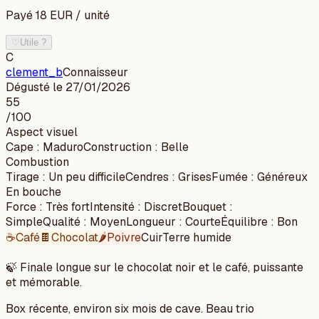
Payé
18
EUR
/
unité
♡
Utile ?
C
clement_b
Connaisseur
Dégusté le
27/01/2026
55
/100
Aspect visuel
Cape
:
Maduro
Construction
:
Belle
Combustion
Tirage
:
Un peu difficile
Cendres
:
Grises
Fumée
:
Généreux
En bouche
Force
:
Très fort
Intensité
:
Discret
Bouquet
:
Simple
Qualité
:
Moyen
Longueur
:
Courte
Équilibre
:
Bon
☕
Café
🍫
Chocolat
🌶️
Poivre
Cuir
Terre humide
🍃
Finale longue sur le chocolat noir et le café, puissante
et mémorable.
Box récente, environ six mois de cave. Beau trio