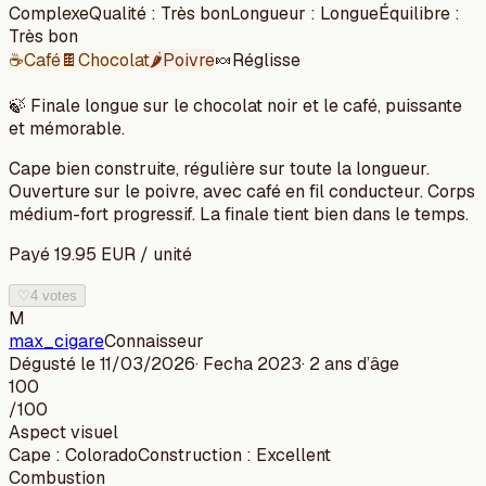
Complexe
Qualité
:
Très bon
Longueur
:
Longue
Équilibre
:
Très bon
☕
Café
🍫
Chocolat
🌶️
Poivre
🍬
Réglisse
🍃
Finale longue sur le chocolat noir et le café, puissante
et mémorable.
Cape bien construite, régulière sur toute la longueur.
Ouverture sur le poivre, avec café en fil conducteur. Corps
médium-fort progressif. La finale tient bien dans le temps.
Payé
19.95
EUR
/
unité
♡
4 votes
M
max_cigare
Connaisseur
Dégusté le
11/03/2026
· Fecha
2023
·
2 ans
d’âge
100
/100
Aspect visuel
Cape
:
Colorado
Construction
:
Excellent
Combustion