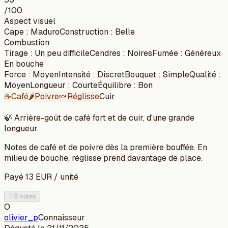
/100
Aspect visuel
Cape
:
Maduro
Construction
:
Belle
Combustion
Tirage
:
Un peu difficile
Cendres
:
Noires
Fumée
:
Généreux
En bouche
Force
:
Moyen
Intensité
:
Discret
Bouquet
:
Simple
Qualité
:
Moyen
Longueur
:
Courte
Équilibre
:
Bon
☕
Café
🌶️
Poivre
🍬
Réglisse
Cuir
🍃
Arrière-goût de café fort et de cuir, d'une grande
longueur.
Notes de café et de poivre dès la première bouffée. En
milieu de bouche, réglisse prend davantage de place.
Payé
13
EUR
/
unité
♡
8 votes
O
olivier_p
Connaisseur