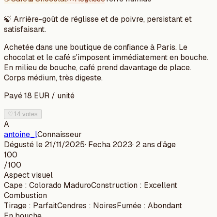
🍃
Arrière-goût de réglisse et de poivre, persistant et
satisfaisant.
Achetée dans une boutique de confiance à Paris. Le
chocolat et le café s'imposent immédiatement en bouche.
En milieu de bouche, café prend davantage de place.
Corps médium, très digeste.
Payé
18
EUR
/
unité
♡
14 votes
A
antoine_l
Connaisseur
Dégusté le
21/11/2025
· Fecha
2023
·
2 ans
d’âge
100
/100
Aspect visuel
Cape
:
Colorado Maduro
Construction
:
Excellent
Combustion
Tirage
:
Parfait
Cendres
:
Noires
Fumée
:
Abondant
En bouche