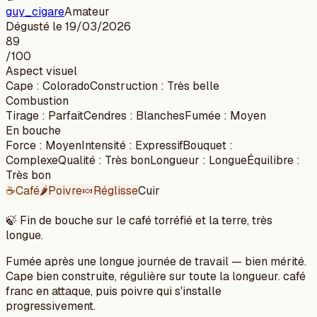
guy_cigare
Amateur
Dégusté le
19/03/2026
89
/100
Aspect visuel
Cape
:
Colorado
Construction
:
Très belle
Combustion
Tirage
:
Parfait
Cendres
:
Blanches
Fumée
:
Moyen
En bouche
Force
:
Moyen
Intensité
:
Expressif
Bouquet
:
Complexe
Qualité
:
Très bon
Longueur
:
Longue
Équilibre
:
Très bon
☕
Café
🌶️
Poivre
🍬
Réglisse
Cuir
🍃
Fin de bouche sur le café torréfié et la terre, très
longue.
Fumée après une longue journée de travail — bien mérité.
Cape bien construite, régulière sur toute la longueur. café
franc en attaque, puis poivre qui s'installe
progressivement.