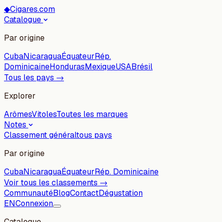
◆
Cigares.com
Catalogue
Par origine
Cuba
Nicaragua
Équateur
Rép.
Dominicaine
Honduras
Mexique
USA
Brésil
Tous les pays →
Explorer
Arômes
Vitoles
Toutes les marques
Notes
Classement général
tous pays
Par origine
Cuba
Nicaragua
Équateur
Rép. Dominicaine
Voir tous les classements →
Communauté
Blog
Contact
Dégustation
EN
Connexion
Catalogue