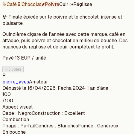
☕
Café
🍫
Chocolat
🌶️
Poivre
Cuir
🍬
Réglisse
🍃
Finale épicée sur le poivre et le chocolat, intense et
plaisante.
Quinzième cigare de l'année avec cette marque. café en
attaque, puis poivre et chocolat en milieu de bouche. Des
nuances de réglisse et de cuir complètent le profil.
Payé
13
EUR
/
unité
♡
3 votes
P
pierre_yves
Amateur
Dégusté le
16/04/2026
· Fecha
2024
·
1 an
d’âge
100
/100
Aspect visuel
Cape
:
Negro
Construction
:
Excellent
Combustion
Tirage
:
Parfait
Cendres
:
Blanches
Fumée
:
Généreux
En bouche