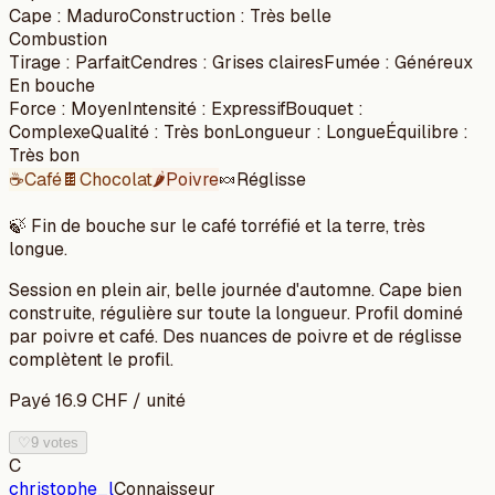
Cape
:
Maduro
Construction
:
Très belle
Combustion
Tirage
:
Parfait
Cendres
:
Grises claires
Fumée
:
Généreux
En bouche
Force
:
Moyen
Intensité
:
Expressif
Bouquet
:
Complexe
Qualité
:
Très bon
Longueur
:
Longue
Équilibre
:
Très bon
☕
Café
🍫
Chocolat
🌶️
Poivre
🍬
Réglisse
🍃
Fin de bouche sur le café torréfié et la terre, très
longue.
Session en plein air, belle journée d'automne. Cape bien
construite, régulière sur toute la longueur. Profil dominé
par poivre et café. Des nuances de poivre et de réglisse
complètent le profil.
Payé
16.9
CHF
/
unité
♡
9 votes
C
christophe_l
Connaisseur