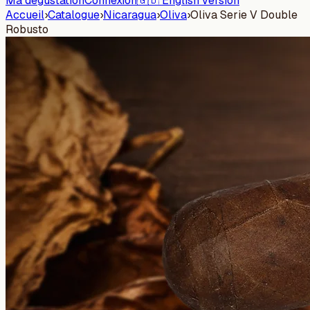
Ma dégustation
Connexion
🇬🇧 English version
Accueil
›
Catalogue
›
Nicaragua
›
Oliva
›
Oliva Serie V Double
Robusto