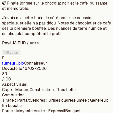
🍃
Finale longue sur le chocolat noir et le café, puissante
et mémorable.
J'avais mis cette boîte de côté pour une occasion
spéciale, et elle n'a pas déçu. Notes de chocolat et de café
dès la première bouffée. Des nuances de terre humide et
de chocolat complètent le profil.
Payé
18
EUR
/
unité
♡
8 votes
F
fumeur_bio
Connaisseur
Dégusté le
16/02/2026
89
/100
Aspect visuel
Cape
:
Maduro
Construction
:
Très belle
Combustion
Tirage
:
Parfait
Cendres
:
Grises claires
Fumée
:
Généreux
En bouche
Force
:
Moyen
Intensité
:
Expressif
Bouquet
: