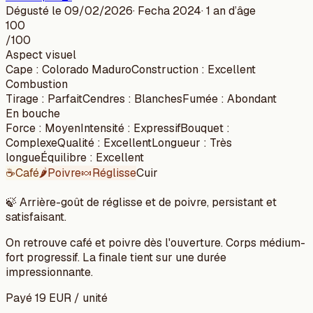
Dégusté le
09/02/2026
· Fecha
2024
·
1 an
d’âge
100
/100
Aspect visuel
Cape
:
Colorado Maduro
Construction
:
Excellent
Combustion
Tirage
:
Parfait
Cendres
:
Blanches
Fumée
:
Abondant
En bouche
Force
:
Moyen
Intensité
:
Expressif
Bouquet
:
Complexe
Qualité
:
Excellent
Longueur
:
Très
longue
Équilibre
:
Excellent
☕
Café
🌶️
Poivre
🍬
Réglisse
Cuir
🍃
Arrière-goût de réglisse et de poivre, persistant et
satisfaisant.
On retrouve café et poivre dès l'ouverture. Corps médium-
fort progressif. La finale tient sur une durée
impressionnante.
Payé
19
EUR
/
unité