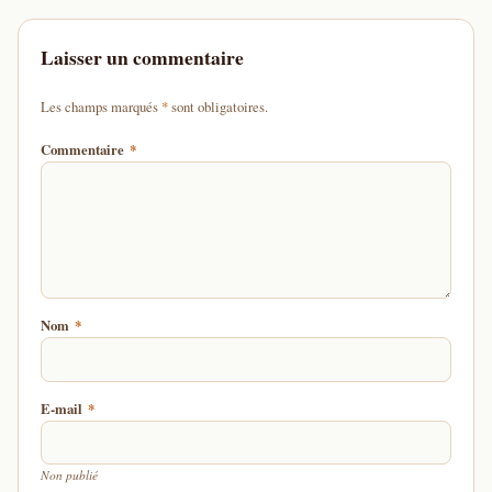
Laisser un commentaire
d'un astérisque
Les champs marqués
*
sont obligatoires.
Commentaire
*
Nom
*
E-mail
*
Non publié