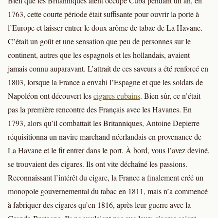
Bien que les Britanniques aient occupé Cuba pendant un an, en
1763, cette courte période était suffisante pour ouvrir la porte à
l’Europe et laisser entrer le doux arôme de tabac de La Havane.
C’était un goût et une sensation que peu de personnes sur le
continent, autres que les espagnols et les hollandais, avaient
jamais connu auparavant. L’attrait de ces saveurs a été renforcé en
1803, lorsque la France a envahi l’Espagne et que les soldats de
Napoléon ont découvert les
cigares cubains
. Bien sûr, ce n’était
pas la première rencontre des Français avec les Havanes. En
1793, alors qu’il combattait les Britanniques, Antoine Depierre
réquisitionna un navire marchand néerlandais en provenance de
La Havane et le fit entrer dans le port. À bord, vous l’avez deviné,
se trouvaient des cigares. Ils ont vite déchaîné les passions.
Reconnaissant l’intérêt du cigare, la France a finalement créé un
monopole gouvernemental du tabac en 1811, mais n’a commencé
à fabriquer des cigares qu’en 1816, après leur guerre avec la