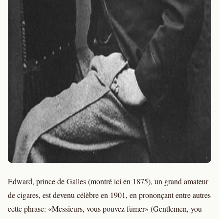
Edward, prince de Galles (montré ici en 1875), un grand amateur
de cigares, est devenu célèbre en 1901, en prononçant entre autres
cette phrase: «Messieurs, vous pouvez fumer» (Gentlemen, you