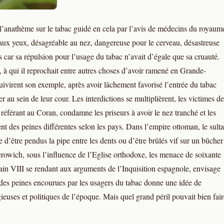
er l’anathème sur le tabac guidé en cela par l’avis de médecins du royaum
 aux yeux, désagréable au nez, dangereuse pour le cerveau, désastreuse
s car sa répulsion pour l’usage du tabac n’avait d’égale que sa cruauté.
, à qui il reprochait entre autres choses d’avoir ramené en Grande-
ivirent son exemple, après avoir lâchement favorisé l’entrée du tabac
r au sein de leur cour. Les interdictions se multiplièrent, les victimes de
 référant au Coran, condamne les priseurs à avoir le nez tranché et les
nt des peines différentes selon les pays. Dans l’empire ottoman, le sult
d’être pendus la pipe entre les dents ou d’être brûlés vif sur un bûcher
derowich, sous l’influence de l’Eglise orthodoxe, les menace de soixante
ain VIII se rendant aux arguments de l’Inquisition espagnole, envisage
des peines encourues par les usagers du tabac donne une idée de
gieuses et politiques de l’époque. Mais quel grand péril pouvait bien fair