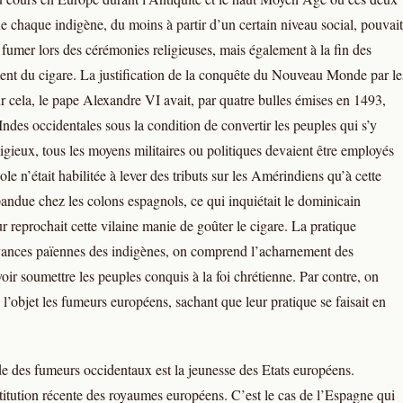
ue chaque indigène, du moins à partir d’un certain niveau social, pouvait
 fumer lors des cérémonies religieuses, mais également à la fin des
iment du cigare. La justification de la conquête du Nouveau Monde par le
r cela, le pape Alexandre VI avait, par quatre bulles émises en 1493,
ndes occidentales sous la condition de convertir les peuples qui s’y
igieux, tous les moyens militaires ou politiques devaient être employés
e n’était habilitée à lever des tributs sur les Amérindiens qu’à cette
pandue chez les colons espagnols, ce qui inquiétait le dominicain
r reprochait cette vilaine manie de goûter le cigare. La pratique
yances païennes des indigènes, on comprend l’acharnement des
ir soumettre les peuples conquis à la foi chrétienne. Par contre, on
 l’objet les fumeurs européens, sachant que leur pratique se faisait en
de des fumeurs occidentaux est la jeunesse des Etats européens.
titution récente des royaumes européens. C’est le cas de l’Espagne qui