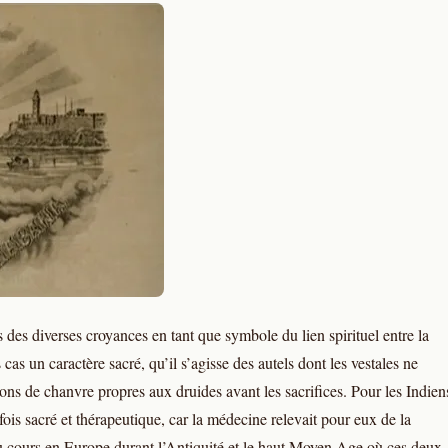
 des diverses croyances en tant que symbole du lien spirituel entre la
s cas un caractère sacré, qu’il s’agisse des autels dont les vestales ne
ions de chanvre propres aux druides avant les sacrifices. Pour les Indien
 fois sacré et thérapeutique, car la médecine relevait pour eux de la
eu cours en Europe durant l’Antiquité et le haut Moyen Age où ces deux