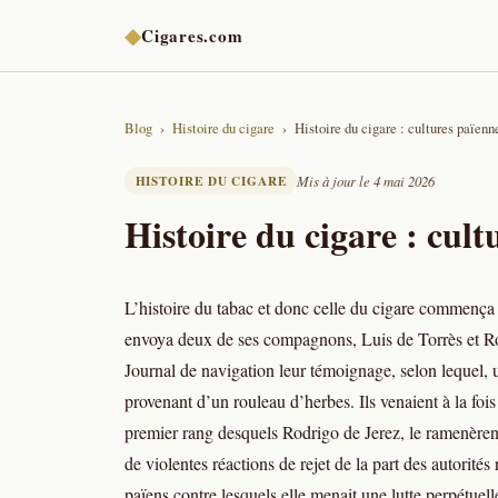
◆
Cigares.com
Blog
Histoire du cigare
Histoire du cigare : cultures païenn
HISTOIRE DU CIGARE
Mis à jour le 4 mai 2026
Histoire du cigare : cult
L’histoire du tabac et donc celle du cigare commenç
envoya deux de ses compagnons, Luis de Torrès et Rod
Journal de navigation leur témoignage, selon lequel, 
provenant d’un rouleau d’herbes. Ils venaient à la foi
premier rang desquels Rodrigo de Jerez, le ramenèren
de violentes réactions de rejet de la part des autorités 
païens contre lesquels elle menait une lutte perpétuel