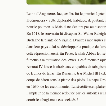
Le roi d’Angleterre, Jacques Ier, fut le premier à jet
Il dénoncera « cette déplorable habitude, dégoûtante
pour le poumon. » Mais, il ne s’en tint pas au discour
En 1618, le souverain fit décapiter Sir Walter Raleigh
Bretagne la plante de Virginie. D’autres monarques su
dans leur pays et laissé développer la pratique de fume
cette répression aussi. En Perse, le shah Abbas Ier, se
fumeurs à la mutilation des lèvres. Les fumeurs risque
Amurat IV laisse le choix aux coupables de tabagisme 
de feuilles de tabac. En Russie, le tsar Michel III Fe
coups de bâton sous la plante des pieds. Le pape Urb
en 1630, de les excommunier. La sévérité exemplaire 
l’ampleur de la menace redoutée par les autorités reli
courir le tabagisme à ces sociétés ?