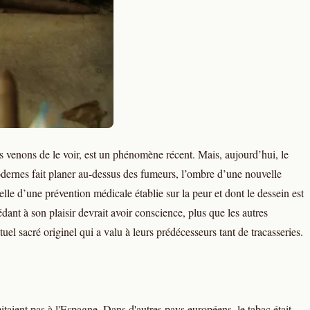
 venons de le voir, est un phénomène récent. Mais, aujourd’hui, le
odernes fait planer au-dessus des fumeurs, l’ombre d’une nouvelle
lle d’une prévention médicale établie sur la peur et dont le dessein est
ant à son plaisir devrait avoir conscience, plus que les autres
el sacré originel qui a valu à leurs prédécesseurs tant de tracasseries.
mitaient pas à l'Espagne. Dans d'autres pays européens, le tabac était