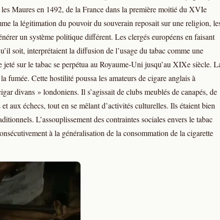
ur les Maures en 1492, de la France dans la première moitié du XVIe
e la légitimation du pouvoir du souverain reposait sur une religion, le
énérer un système politique différent. Les clergés européens en faisant
il soit, interprétaient la diffusion de l’usage du tabac comme une
 jeté sur le tabac se perpétua au Royaume-Uni jusqu’au XIXe siècle. L
la fumée. Cette hostilité poussa les amateurs de cigare anglais à
cigar divans » londoniens. Il s’agissait de clubs meublés de canapés, de
 et aux échecs, tout en se mêlant d’activités culturelles. Ils étaient bien
ditionnels. L’assouplissement des contraintes sociales envers le tabac
onsécutivement à la généralisation de la consommation de la cigarette