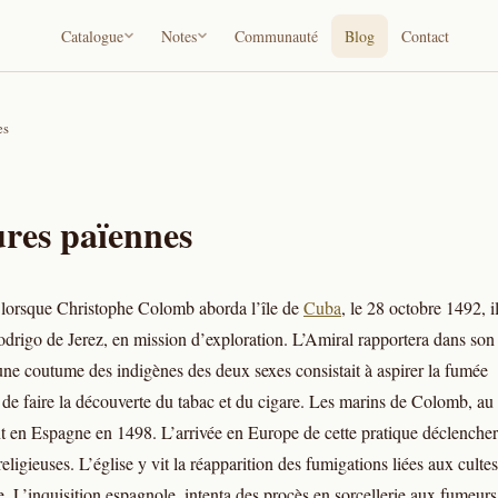
Catalogue
Notes
Communauté
Blog
Contact
es
ures païennes
a lorsque Christophe Colomb aborda l’île de
Cuba
, le 28 octobre 1492, i
rigo de Jerez, en mission d’exploration. L’Amiral rapportera dans son
une coutume des indigènes des deux sexes consistait à aspirer la fumée
s de faire la découverte du tabac et du cigare. Les marins de Colomb, au
t en Espagne en 1498. L’arrivée en Europe de cette pratique déclenche
religieuses. L’église y vit la réapparition des fumigations liées aux cultes
le. L’inquisition espagnole, intenta des procès en sorcellerie aux fumeurs