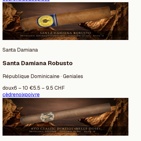
Santa Damiana
Santa Damiana Robusto
République Dominicaine · Geniales
doux
6
–
10
€
5.5
–
9.5
CHF
cèdre
noix
poivre