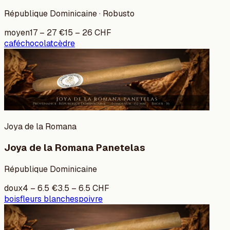
République Dominicaine · Robusto
moyen
17
–
27
€
15
–
26
CHF
café
chocolat
cèdre
Joya de la Romana
Joya de la Romana Panetelas
République Dominicaine
doux
4
–
6.5
€
3.5
–
6.5
CHF
bois
fleurs blanches
poivre