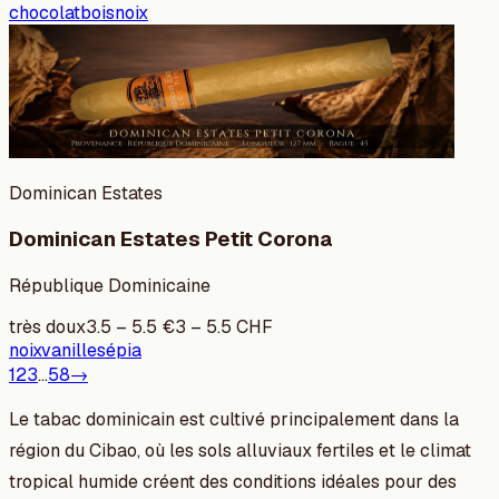
chocolat
bois
noix
Dominican Estates
Dominican Estates Petit Corona
République Dominicaine
très doux
3.5
–
5.5
€
3
–
5.5
CHF
noix
vanille
sépia
1
2
3
…
58
→
Le tabac dominicain est cultivé principalement dans la
région du Cibao, où les sols alluviaux fertiles et le climat
tropical humide créent des conditions idéales pour des