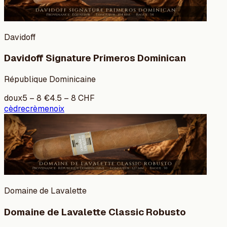
Davidoff
Davidoff Signature Primeros Dominican
République Dominicaine
doux
5
–
8
€
4.5
–
8
CHF
cèdre
crème
noix
Domaine de Lavalette
Domaine de Lavalette Classic Robusto