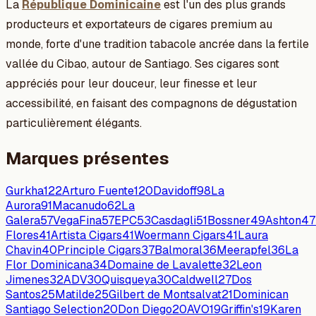
La
République Dominicaine
est l'un des plus grands
producteurs et exportateurs de cigares premium au
monde, forte d'une tradition tabacole ancrée dans la fertile
vallée du Cibao, autour de Santiago. Ses cigares sont
appréciés pour leur douceur, leur finesse et leur
accessibilité, en faisant des compagnons de dégustation
particulièrement élégants.
Marques présentes
Gurkha
122
Arturo Fuente
120
Davidoff
98
La
Aurora
91
Macanudo
62
La
Galera
57
VegaFina
57
EPC
53
Casdagli
51
Bossner
49
Ashton
47
Flores
41
Artista Cigars
41
Woermann Cigars
41
Laura
Chavin
40
Principle Cigars
37
Balmoral
36
Meerapfel
36
La
Flor Dominicana
34
Domaine de Lavalette
32
Leon
Jimenes
32
ADV
30
Quisqueya
30
Caldwell
27
Dos
Santos
25
Matilde
25
Gilbert de Montsalvat
21
Dominican
Santiago Selection
20
Don Diego
20
AVO
19
Griffin's
19
Karen