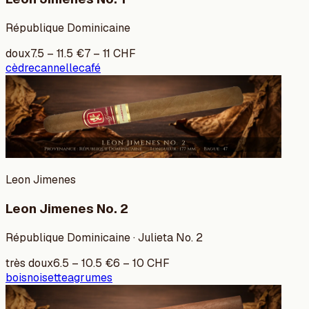
République Dominicaine
doux
7.5
–
11.5
€
7
–
11
CHF
cèdre
cannelle
café
Leon Jimenes
Leon Jimenes No. 2
République Dominicaine · Julieta No. 2
très doux
6.5
–
10.5
€
6
–
10
CHF
bois
noisette
agrumes