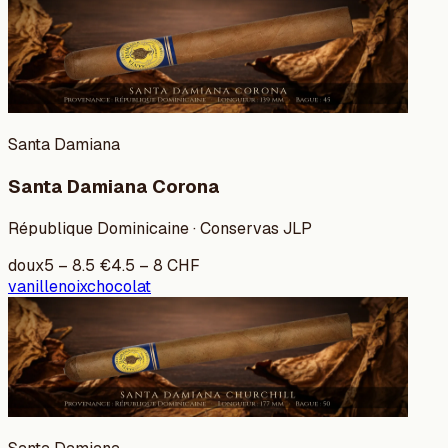
Santa Damiana
Santa Damiana Corona
République Dominicaine · Conservas JLP
doux
5
–
8.5
€
4.5
–
8
CHF
vanille
noix
chocolat