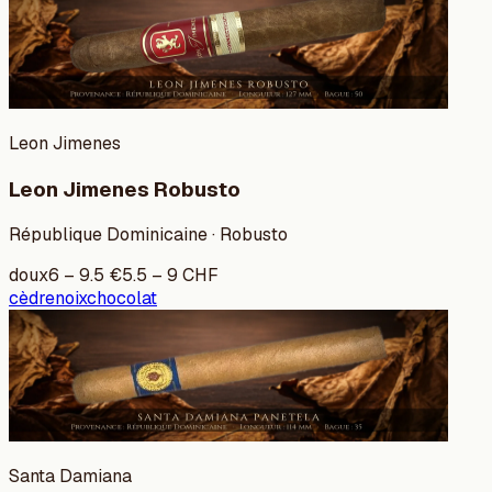
Leon Jimenes
Leon Jimenes Robusto
République Dominicaine · Robusto
doux
6
–
9.5
€
5.5
–
9
CHF
cèdre
noix
chocolat
Santa Damiana