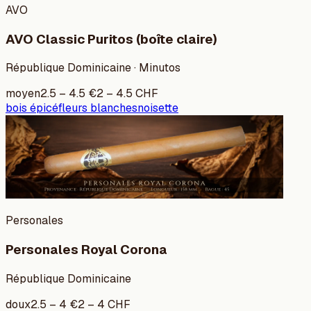
AVO
AVO Classic Puritos (boîte claire)
République Dominicaine · Minutos
moyen
2.5
–
4.5
€
2
–
4.5
CHF
bois épicé
fleurs blanches
noisette
Personales
Personales Royal Corona
République Dominicaine
doux
2.5
–
4
€
2
–
4
CHF