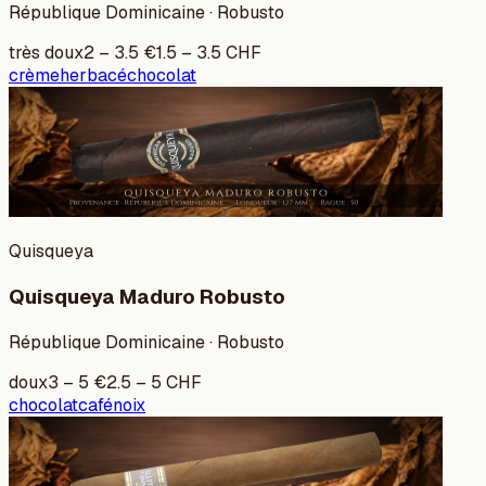
République Dominicaine · Robusto
très doux
2
–
3.5
€
1.5
–
3.5
CHF
crème
herbacé
chocolat
Quisqueya
Quisqueya Maduro Robusto
République Dominicaine · Robusto
doux
3
–
5
€
2.5
–
5
CHF
chocolat
café
noix