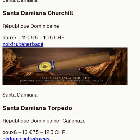
Santa Damiana
Santa Damiana Churchill
République Dominicaine
doux
7
–
11
€
6.5
–
10.5
CHF
noix
fruité
herbacé
Santa Damiana
Santa Damiana Torpedo
République Dominicaine · Cañonazo
doux
8
–
13
€
7.5
–
12.5
CHF
cèdre
noisette
épices