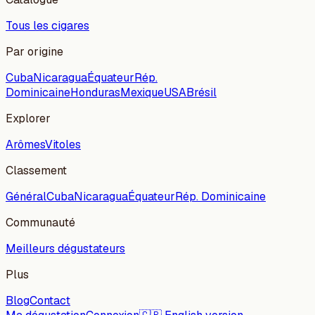
Tous les cigares
Par origine
Cuba
Nicaragua
Équateur
Rép.
Dominicaine
Honduras
Mexique
USA
Brésil
Explorer
Arômes
Vitoles
Classement
Général
Cuba
Nicaragua
Équateur
Rép. Dominicaine
Communauté
Meilleurs dégustateurs
Plus
Blog
Contact