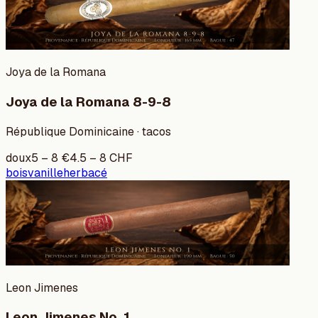
Joya de la Romana
Joya de la Romana 8-9-8
République Dominicaine · tacos
doux
5
–
8
€
4.5
–
8
CHF
bois
vanille
herbacé
Leon Jimenes
Leon Jimenes No. 1