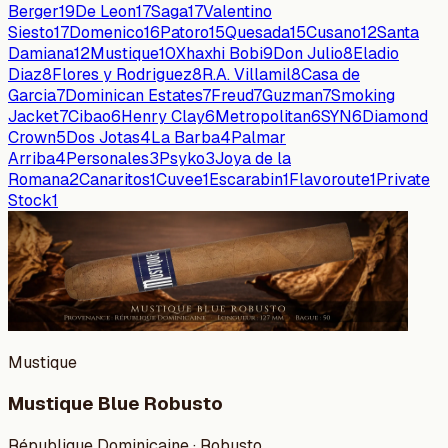
Berger
19
De Leon
17
Saga
17
Valentino
Siesto
17
Domenico
16
Patoro
15
Quesada
15
Cusano
12
Santa
Damiana
12
Mustique
10
Xhaxhi Bobi
9
Don Julio
8
Eladio
Diaz
8
Flores y Rodriguez
8
R.A. Villamil
8
Casa de
Garcia
7
Dominican Estates
7
Freud
7
Guzman
7
Smoking
Jacket
7
Cibao
6
Henry Clay
6
Metropolitan
6
SYN
6
Diamond
Crown
5
Dos Jotas
4
La Barba
4
Palmar
Arriba
4
Personales
3
Psyko
3
Joya de la
Romana
2
Canaritos
1
Cuvee
1
Escarabin
1
Flavoroute
1
Private
Stock
1
Mustique
Mustique Blue Robusto
République Dominicaine · Robusto