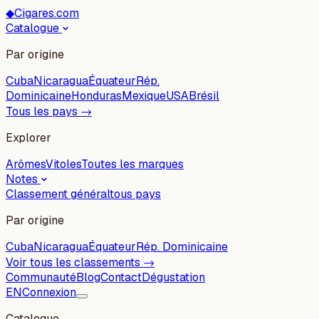
◆
Cigares.com
Catalogue
Par origine
Cuba
Nicaragua
Équateur
Rép.
Dominicaine
Honduras
Mexique
USA
Brésil
Tous les pays →
Explorer
Arômes
Vitoles
Toutes les marques
Notes
Classement général
tous pays
Par origine
Cuba
Nicaragua
Équateur
Rép. Dominicaine
Voir tous les classements →
Communauté
Blog
Contact
Dégustation
EN
Connexion
Catalogue