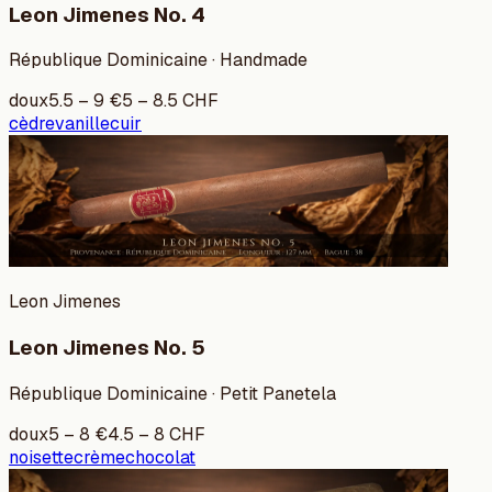
Leon Jimenes No. 4
République Dominicaine · Handmade
doux
5.5
–
9
€
5
–
8.5
CHF
cèdre
vanille
cuir
Leon Jimenes
Leon Jimenes No. 5
République Dominicaine · Petit Panetela
doux
5
–
8
€
4.5
–
8
CHF
noisette
crème
chocolat