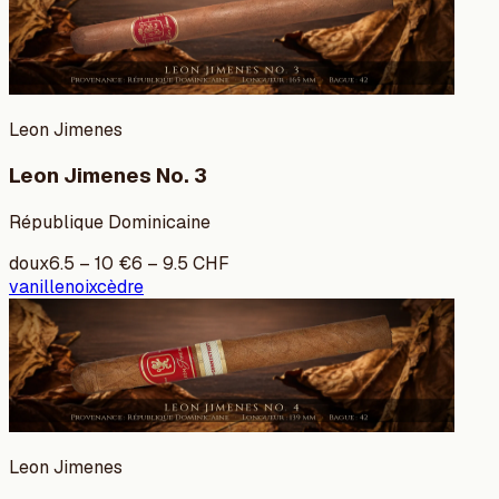
Leon Jimenes
Leon Jimenes No. 3
République Dominicaine
doux
6.5
–
10
€
6
–
9.5
CHF
vanille
noix
cèdre
Leon Jimenes