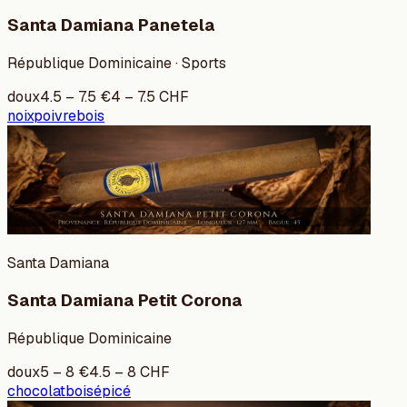
Santa Damiana Panetela
République Dominicaine · Sports
doux
4.5
–
7.5
€
4
–
7.5
CHF
noix
poivre
bois
Santa Damiana
Santa Damiana Petit Corona
République Dominicaine
doux
5
–
8
€
4.5
–
8
CHF
chocolat
bois
épicé