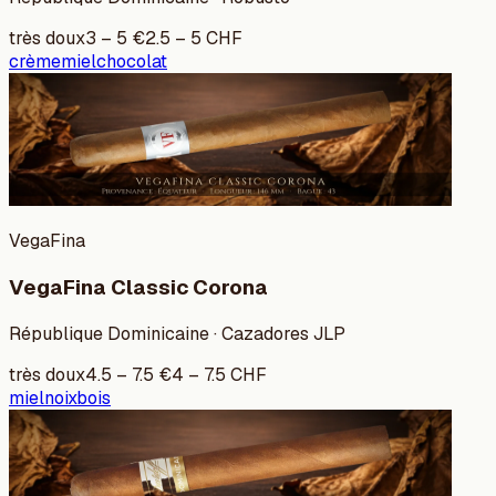
très doux
3
–
5
€
2.5
–
5
CHF
crème
miel
chocolat
VegaFina
VegaFina Classic Corona
République Dominicaine · Cazadores JLP
très doux
4.5
–
7.5
€
4
–
7.5
CHF
miel
noix
bois