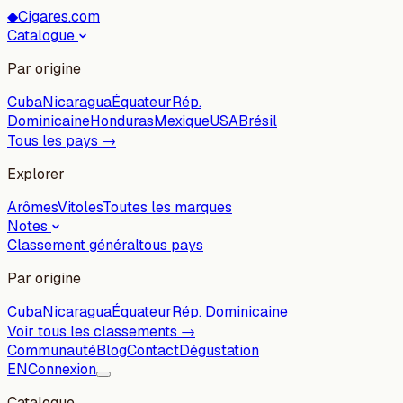
◆
Cigares.com
Catalogue
Par origine
Cuba
Nicaragua
Équateur
Rép.
Dominicaine
Honduras
Mexique
USA
Brésil
Tous les pays →
Explorer
Arômes
Vitoles
Toutes les marques
Notes
Classement général
tous pays
Par origine
Cuba
Nicaragua
Équateur
Rép. Dominicaine
Voir tous les classements →
Communauté
Blog
Contact
Dégustation
EN
Connexion
Catalogue