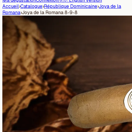
Ma dégustation
Connexion
🇬🇧 English version
Accueil
›
Catalogue
›
République Dominicaine
›
Joya de la
Romana
›
Joya de la Romana 8-9-8