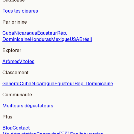
Tous les cigares
Par origine
Cuba
Nicaragua
Équateur
Rép.
Dominicaine
Honduras
Mexique
USA
Brésil
Explorer
Arômes
Vitoles
Classement
Général
Cuba
Nicaragua
Équateur
Rép. Dominicaine
Communauté
Meilleurs dégustateurs
Plus
Blog
Contact