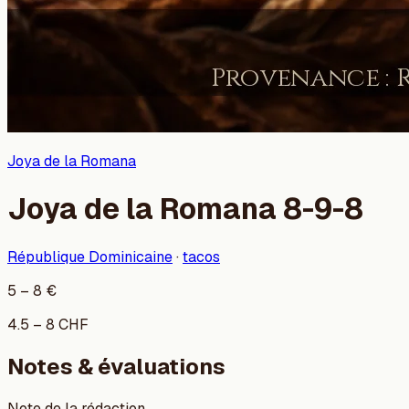
Joya de la Romana
Joya de la Romana 8-9-8
République Dominicaine
·
tacos
5
–
8
€
4.5
–
8
CHF
Notes & évaluations
Note de la rédaction