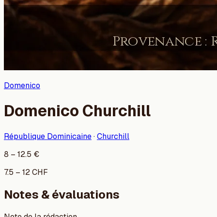
Domenico
Domenico Churchill
République Dominicaine
·
Churchill
8
–
12.5
€
7.5
–
12
CHF
Notes & évaluations
Note de la rédaction