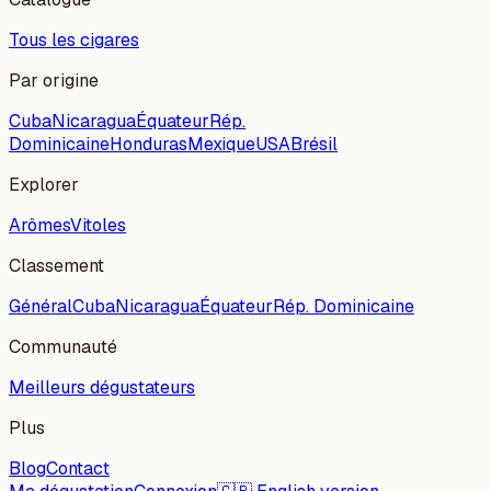
Tous les cigares
Par origine
Cuba
Nicaragua
Équateur
Rép.
Dominicaine
Honduras
Mexique
USA
Brésil
Explorer
Arômes
Vitoles
Classement
Général
Cuba
Nicaragua
Équateur
Rép. Dominicaine
Communauté
Meilleurs dégustateurs
Plus
Blog
Contact