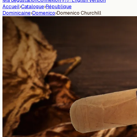
Ma dégustation
Connexion
🇬🇧 English version
Accueil
›
Catalogue
›
République
Dominicaine
›
Domenico
›
Domenico Churchill