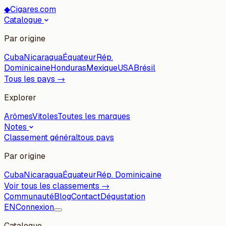
◆
Cigares.com
Catalogue
Par origine
Cuba
Nicaragua
Équateur
Rép.
Dominicaine
Honduras
Mexique
USA
Brésil
Tous les pays →
Explorer
Arômes
Vitoles
Toutes les marques
Notes
Classement général
tous pays
Par origine
Cuba
Nicaragua
Équateur
Rép. Dominicaine
Voir tous les classements →
Communauté
Blog
Contact
Dégustation
EN
Connexion
Catalogue