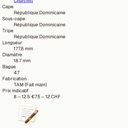
Churchill
Cape
République Dominicaine
Sous-cape
République Dominicaine
Tripe
République Dominicaine
Longueur
177.8 mm
Diamètre
18.7 mm
Bague
47
Fabrication
TAM (Fait main)
Prix indicatif
8
–
12.5
€
7.5
–
12
CHF