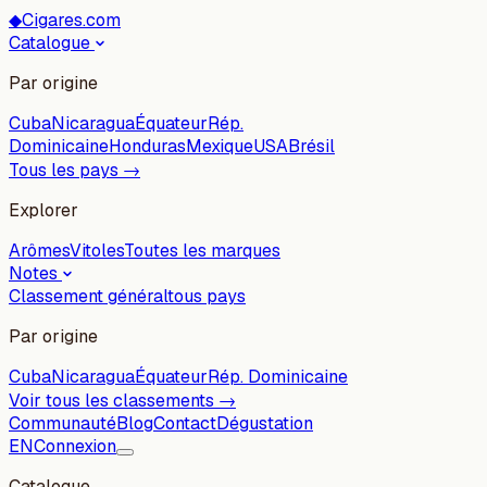
◆
Cigares.com
Catalogue
Par origine
Cuba
Nicaragua
Équateur
Rép.
Dominicaine
Honduras
Mexique
USA
Brésil
Tous les pays →
Explorer
Arômes
Vitoles
Toutes les marques
Notes
Classement général
tous pays
Par origine
Cuba
Nicaragua
Équateur
Rép. Dominicaine
Voir tous les classements →
Communauté
Blog
Contact
Dégustation
EN
Connexion
Catalogue