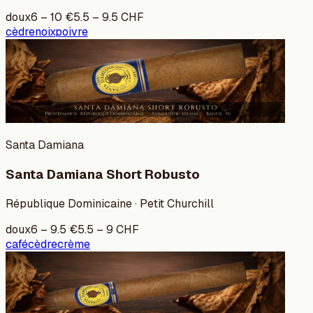
doux
6
–
10
€
5.5
–
9.5
CHF
cèdre
noix
poivre
Santa Damiana
Santa Damiana Short Robusto
République Dominicaine · Petit Churchill
doux
6
–
9.5
€
5.5
–
9
CHF
café
cèdre
crème