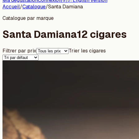
Ma dégustation
Connexion
🇬🇧 English version
Accueil
/
Catalogue
/
Santa Damiana
Catalogue par marque
Santa Damiana
12 cigares
Filtrer par prix
Trier les cigares