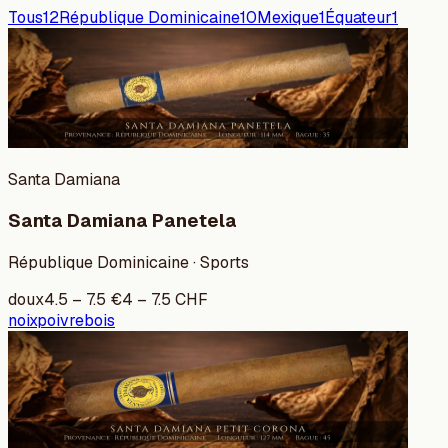
Tous
12
République Dominicaine
10
Mexique
1
Équateur
1
Santa Damiana
Santa Damiana Panetela
République Dominicaine · Sports
doux
4.5
–
7.5
€
4
–
7.5
CHF
noix
poivre
bois