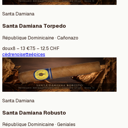
Santa Damiana
Santa Damiana Torpedo
République Dominicaine · Cañonazo
doux
8
–
13
€
7.5
–
12.5
CHF
cèdre
noisette
épices
Santa Damiana
Santa Damiana Robusto
République Dominicaine · Geniales