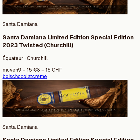
Santa Damiana
Santa Damiana Limited Edition Special Edition
2023 Twisted (Churchill)
Équateur · Churchill
moyen
9
–
15
€
8
–
15
CHF
bois
chocolat
crème
Santa Damiana
Santa Damiana Limited Edition Special Edition