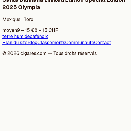
2025 Olympia
Mexique · Toro
moyen
9
–
15
€
8
–
15
CHF
terre humide
café
noix
Plan du site
Blog
Classements
Communauté
Contact
©
2026
cigares.com — Tous droits réservés