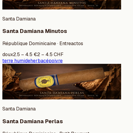
Santa Damiana
Santa Damiana Minutos
République Dominicaine · Entreactos
doux
2.5
–
4.5
€
2
–
4.5
CHF
terre humide
herbacé
poivre
Santa Damiana
Santa Damiana Perlas