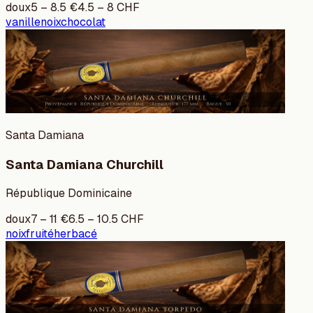
doux
5
–
8.5
€
4.5
–
8
CHF
vanille
noix
chocolat
Santa Damiana
Santa Damiana Churchill
République Dominicaine
doux
7
–
11
€
6.5
–
10.5
CHF
noix
fruité
herbacé