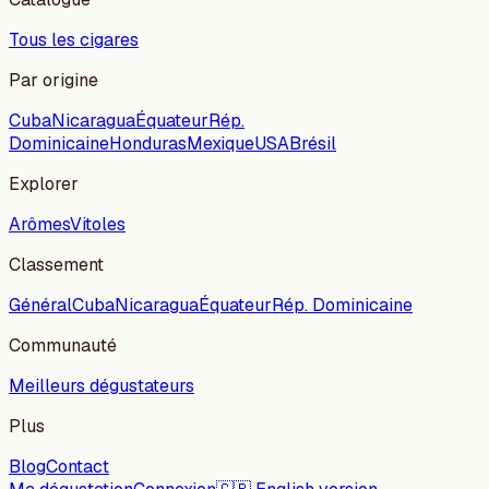
Tous les cigares
Par origine
Cuba
Nicaragua
Équateur
Rép.
Dominicaine
Honduras
Mexique
USA
Brésil
Explorer
Arômes
Vitoles
Classement
Général
Cuba
Nicaragua
Équateur
Rép. Dominicaine
Communauté
Meilleurs dégustateurs
Plus
Blog
Contact