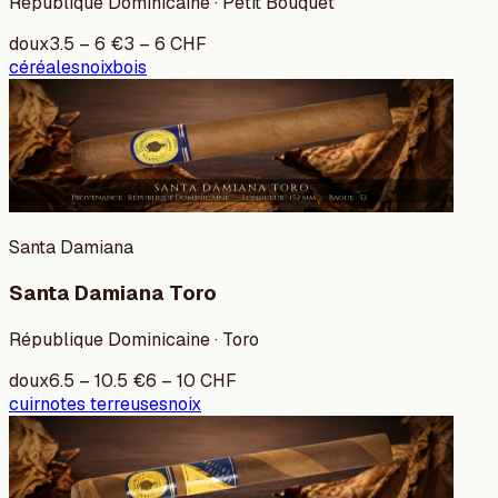
République Dominicaine · Petit Bouquet
doux
3.5
–
6
€
3
–
6
CHF
céréales
noix
bois
Santa Damiana
Santa Damiana Toro
République Dominicaine · Toro
doux
6.5
–
10.5
€
6
–
10
CHF
cuir
notes terreuses
noix