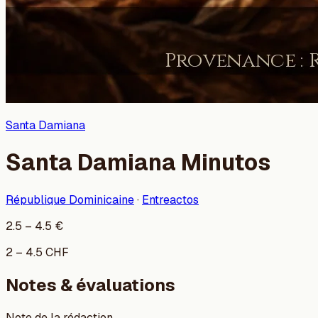
Santa Damiana
Santa Damiana Minutos
République Dominicaine
·
Entreactos
2.5
–
4.5
€
2
–
4.5
CHF
Notes & évaluations
Note de la rédaction