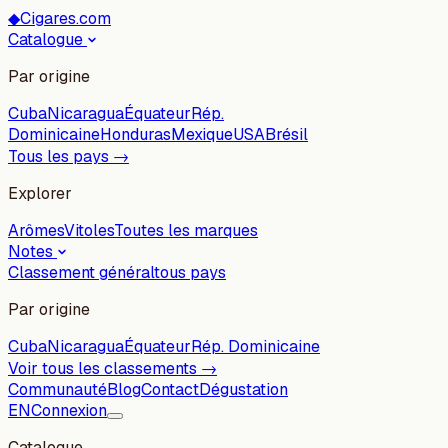
◆
Cigares.com
Catalogue
Par origine
Cuba
Nicaragua
Équateur
Rép.
Dominicaine
Honduras
Mexique
USA
Brésil
Tous les pays →
Explorer
Arômes
Vitoles
Toutes les marques
Notes
Classement général
tous pays
Par origine
Cuba
Nicaragua
Équateur
Rép. Dominicaine
Voir tous les classements →
Communauté
Blog
Contact
Dégustation
EN
Connexion
Catalogue