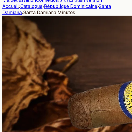
Ma dégustation
Connexion
🇬🇧 English version
Accueil
›
Catalogue
›
République Dominicaine
›
Santa
Damiana
›
Santa Damiana Minutos