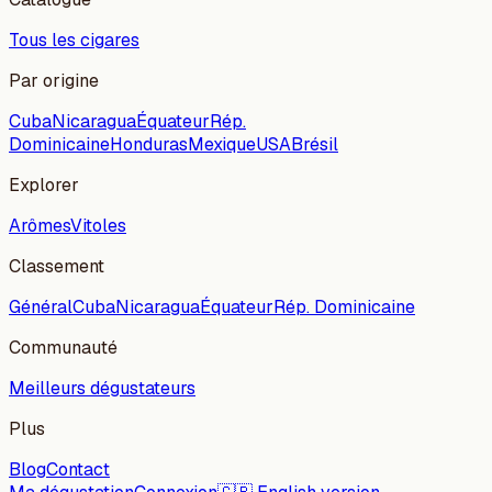
Tous les cigares
Par origine
Cuba
Nicaragua
Équateur
Rép.
Dominicaine
Honduras
Mexique
USA
Brésil
Explorer
Arômes
Vitoles
Classement
Général
Cuba
Nicaragua
Équateur
Rép. Dominicaine
Communauté
Meilleurs dégustateurs
Plus
Blog
Contact