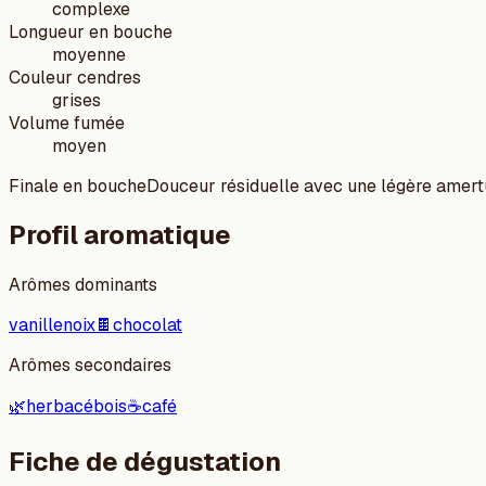
complexe
Longueur en bouche
moyenne
Couleur cendres
grises
Volume fumée
moyen
Finale en bouche
Douceur résiduelle avec une légère amert
Profil aromatique
Arômes dominants
vanille
noix
🍫
chocolat
Arômes secondaires
🌿
herbacé
bois
☕
café
Fiche de dégustation