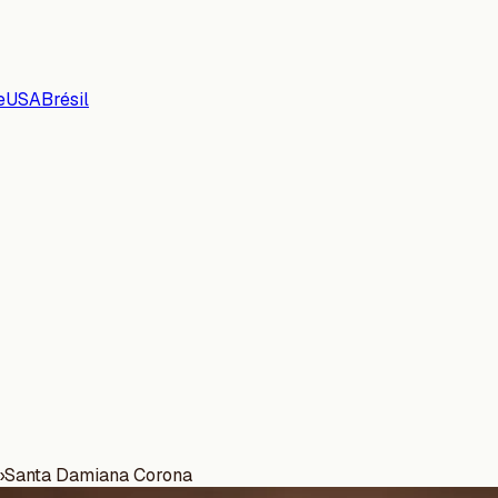
e
USA
Brésil
›
Santa Damiana Corona