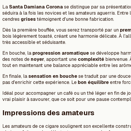
La
Santa Damiana Corona
se distingue par sa présentatio
séduira à la fois les novices et les amateurs aguerris. Entre
cendres
grises
témoignent d'une bonne fabrication.
Dès la première bouffée, vous serez transporté par un
prem
bois légèrement toasté, créant une harmonie délicate. À l'al
très accessible et séduisante.
En bouche, la
progression aromatique
se développe harmon
des notes de
noyer
, apportant une
complexité
bienvenue. À
tout en maintenant une balance appréciable entre les arôm
En finale, la
sensation en bouche
se traduit par une douc
pas d'enrichir cette expérience. Le
bon équilibre
entre forc
Idéal pour accompagner un café ou un thé léger en fin de jo
vrai plaisir à savourer, que ce soit pour une pause contemp
Impressions des amateurs
Les amateurs de ce cigare soulignent son excellente constru