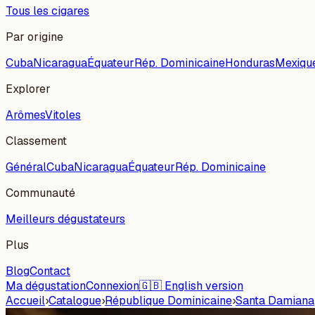
Tous les cigares
Par origine
Cuba
Nicaragua
Équateur
Rép. Dominicaine
Honduras
Mexiqu
Explorer
Arômes
Vitoles
Classement
Général
Cuba
Nicaragua
Équateur
Rép. Dominicaine
Communauté
Meilleurs dégustateurs
Plus
Blog
Contact
Ma dégustation
Connexion
🇬🇧 English version
Accueil
›
Catalogue
›
République Dominicaine
›
Santa Damiana