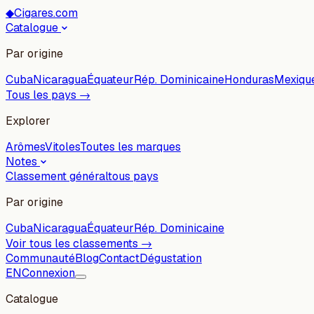
◆
Cigares.com
Catalogue
Par origine
Cuba
Nicaragua
Équateur
Rép. Dominicaine
Honduras
Mexiqu
Tous les pays →
Explorer
Arômes
Vitoles
Toutes les marques
Notes
Classement général
tous pays
Par origine
Cuba
Nicaragua
Équateur
Rép. Dominicaine
Voir tous les classements →
Communauté
Blog
Contact
Dégustation
EN
Connexion
Catalogue