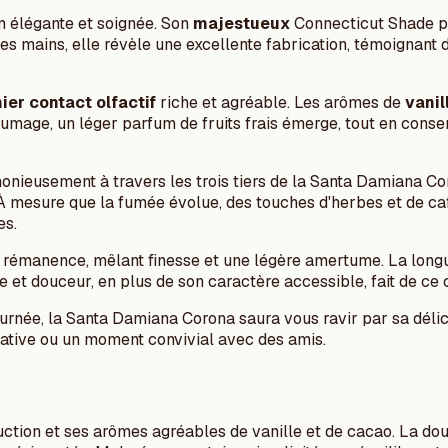
n élégante et soignée. Son
majestueux
Connecticut Shade pr
 les mains, elle révèle une excellente fabrication, témoignant 
ier contact olfactif
riche et agréable. Les arômes de
vanil
lumage, un léger parfum de fruits frais émerge, tout en conse
ieusement à travers les trois tiers de la Santa Damiana Cor
 mesure que la fumée évolue, des touches d'herbes et de caf
es.
e rémanence, mêlant finesse et une légère amertume. La long
e et douceur, en plus de son caractère accessible, fait de ce 
urnée, la Santa Damiana Corona saura vous ravir par sa délica
lative ou un moment convivial avec des amis.
ction et ses arômes agréables de vanille et de cacao. La dou