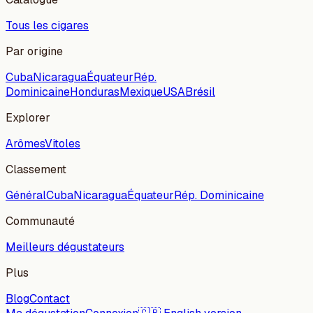
Tous les cigares
Par origine
Cuba
Nicaragua
Équateur
Rép.
Dominicaine
Honduras
Mexique
USA
Brésil
Explorer
Arômes
Vitoles
Classement
Général
Cuba
Nicaragua
Équateur
Rép. Dominicaine
Communauté
Meilleurs dégustateurs
Plus
Blog
Contact