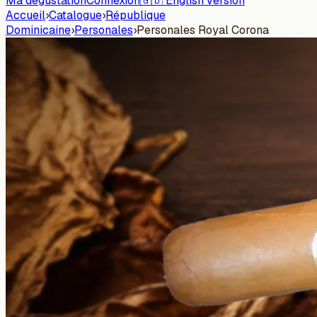
Ma dégustation
Connexion
🇬🇧 English version
Accueil
›
Catalogue
›
République
Dominicaine
›
Personales
›
Personales Royal Corona