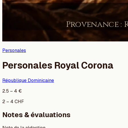
Personales
Personales Royal Corona
République Dominicaine
2.5
–
4
€
2
–
4
CHF
Notes & évaluations
Note de la rédaction