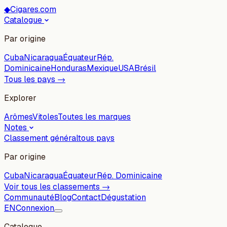
◆
Cigares.com
Catalogue
Par origine
Cuba
Nicaragua
Équateur
Rép.
Dominicaine
Honduras
Mexique
USA
Brésil
Tous les pays →
Explorer
Arômes
Vitoles
Toutes les marques
Notes
Classement général
tous pays
Par origine
Cuba
Nicaragua
Équateur
Rép. Dominicaine
Voir tous les classements →
Communauté
Blog
Contact
Dégustation
EN
Connexion
Catalogue