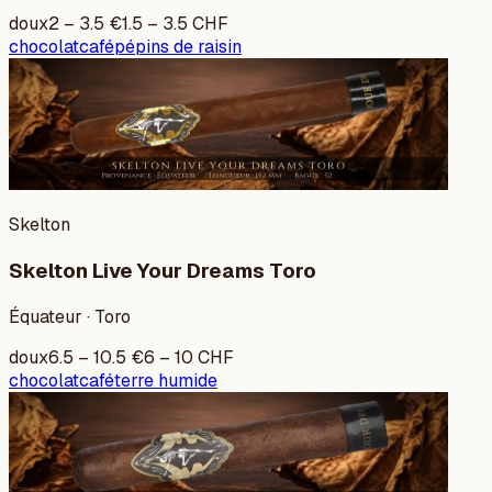
doux
2
–
3.5
€
1.5
–
3.5
CHF
chocolat
café
pépins de raisin
Skelton
Skelton Live Your Dreams Toro
Équateur · Toro
doux
6.5
–
10.5
€
6
–
10
CHF
chocolat
café
terre humide