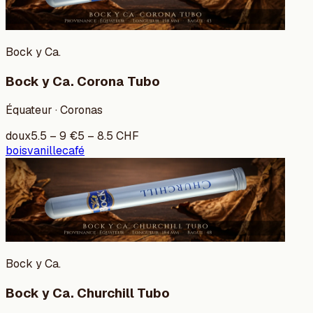
Bock y Ca.
Bock y Ca. Corona Tubo
Équateur · Coronas
doux
5.5
–
9
€
5
–
8.5
CHF
bois
vanille
café
Bock y Ca.
Bock y Ca. Churchill Tubo