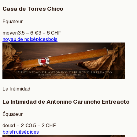
Casa de Torres Chico
Équateur
moyen
3.5
–
6
€
3
–
6
CHF
noyau de noix
épices
bois
La Intimidad
La Intimidad de Antonino Caruncho Entreacto
Équateur
doux
1
–
2
€
0.5
–
2
CHF
bois
fruits
épices