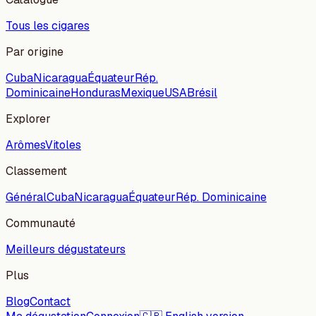
Tous les cigares
Par origine
Cuba
Nicaragua
Équateur
Rép.
Dominicaine
Honduras
Mexique
USA
Brésil
Explorer
Arômes
Vitoles
Classement
Général
Cuba
Nicaragua
Équateur
Rép. Dominicaine
Communauté
Meilleurs dégustateurs
Plus
Blog
Contact