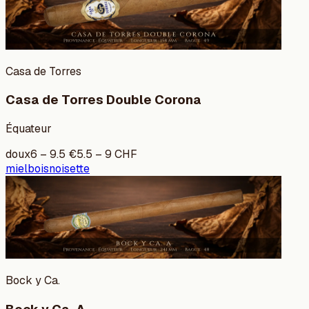
Casa de Torres
Casa de Torres Double Corona
Équateur
doux
6
–
9.5
€
5.5
–
9
CHF
miel
bois
noisette
Bock y Ca.