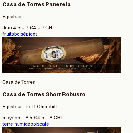
Casa de Torres Panetela
Équateur
doux
4.5
–
7
€
4
–
7
CHF
fruits
bois
épices
Casa de Torres
Casa de Torres Short Robusto
Équateur · Petit Churchill
moyen
5
–
8.5
€
4.5
–
8
CHF
terre humide
bois
café