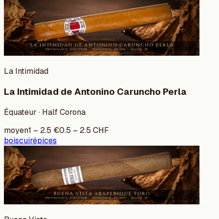
La Intimidad
La Intimidad de Antonino Caruncho Perla
Équateur · Half Corona
moyen
1
–
2.5
€
0.5
–
2.5
CHF
bois
cuir
épices