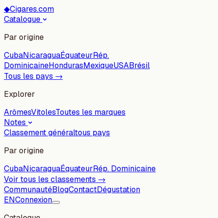
◆
Cigares.com
Catalogue
Par origine
Cuba
Nicaragua
Équateur
Rép.
Dominicaine
Honduras
Mexique
USA
Brésil
Tous les pays →
Explorer
Arômes
Vitoles
Toutes les marques
Notes
Classement général
tous pays
Par origine
Cuba
Nicaragua
Équateur
Rép. Dominicaine
Voir tous les classements →
Communauté
Blog
Contact
Dégustation
EN
Connexion
Catalogue