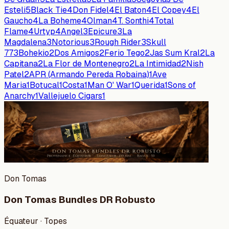
Esteli
5
Black Tie
4
Don Fidel
4
El Baton
4
El Copey
4
El
Gaucho
4
La Boheme
4
Olman
4
T. Sonthi
4
Total
Flame
4
Urtyp
4
Angel
3
Epicure
3
La
Magdalena
3
Notorious
3
Rough Rider
3
Skull
77
3
Bohekio
2
Dos Amigos
2
Ferio Tego
2
Jas Sum Kral
2
La
Capitana
2
La Flor de Montenegro
2
La Intimidad
2
Nish
Patel
2
APR (Armando Pereda Robaina)
1
Ave
Maria
1
Botucal
1
Costa
1
Man O' War
1
Querida
1
Sons of
Anarchy
1
Vallejuelo Cigars
1
Don Tomas
Don Tomas Bundles DR Robusto
Équateur · Topes