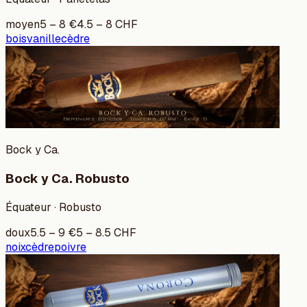
moyen
5
–
8
€
4.5
–
8
CHF
bois
vanille
cèdre
Bock y Ca.
Bock y Ca. Robusto
Équateur · Robusto
doux
5.5
–
9
€
5
–
8.5
CHF
noix
cèdre
poivre