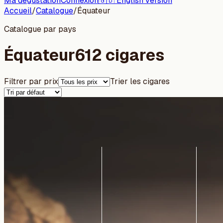
Ma dégustation
Connexion
🇬🇧 English version
Accueil
/
Catalogue
/
Équateur
Catalogue par pays
Équateur
612 cigares
Filtrer par prix
Trier les cigares