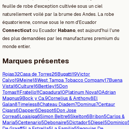
feuille de robe d'exception cultivée sous un ciel
naturellement voilé par la brume des Andes. La robe
équatorienne, connue sous le nom d'Ecuador
Connecticut
ou Ecuador
Habano
, est aujourd'hui l'une
des plus demandées par les manufactures premium du
monde entier.
Marques présentes
Rojas
32
Casa de Torres
26
Bugatti
19
Victor
Calvo
19
Meine
18
West Tampa Tobacco Company
17
Buena
Vista
16
Culture
16
Bentley
15
Don
Tomas
11
Fratello
11
Capadura
10
Platinum Nova
10
Adrian
Magnus
9
Bock y Ca.
9
Cornelius & Anthony
8
El
Galan
8
Timeless
8
Chateau Diadem
7
Dominus
7
Centaur
Cigars
6
Dapper
6
Despot
6
Don Jose
Correa
6
Loaisiga
6
Simon Beltre
6
Skelton
6
Bribon
5
Carlos &
Maria
5
Centenario
5
Debonaire
5
Dictador
5
Diesel
5
Dominico
De Graaff
5
La Estrella
5
La Familia
5
Segovias De