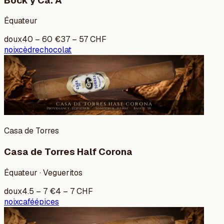
Bock y Ca. A
Équateur
doux
40
–
60
€
37
–
57
CHF
noix
cèdre
chocolat
Casa de Torres
Casa de Torres Half Corona
Équateur · Vegueritos
doux
4.5
–
7
€
4
–
7
CHF
noix
café
épices