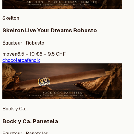
Skelton
Skelton Live Your Dreams Robusto
Équateur · Robusto
moyen
6.5
–
10
€
6
–
9.5
CHF
chocolat
café
noix
Bock y Ca.
Bock y Ca. Panetela
Équateur · Panetelas