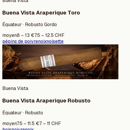
Buena Vista
Buena Vista Araperique Toro
Équateur · Robusto Gordo
moyen
8
–
13
€
7.5
–
12.5
CHF
pépins de poivre
noix
noisette
Buena Vista
Buena Vista Araperique Robusto
Équateur · Robusto
moyen
7.5
–
11.5
€
7
–
11
CHF
bois
poivre
noix