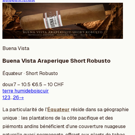
Buena Vista
Buena Vista Araperique Short Robusto
Équateur · Short Robusto
doux
7
–
10.5
€
6.5
–
10
CHF
terre humide
bois
cuir
1
2
3
…
26
→
La particularité de l'
Équateur
réside dans sa géographie
unique : les plantations de la côte pacifique et des
piémonts andins bénéficient d'une couverture nuageuse
naturelle quasi permanente, offrant aux plants de tabac