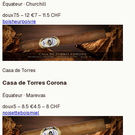
Équateur · Churchill
doux
7.5
–
12
€
7
–
11.5
CHF
bois
heur
poivre
Casa de Torres
Casa de Torres Corona
Équateur · Marevas
doux
5
–
8.5
€
4.5
–
8
CHF
noisette
bois
miel