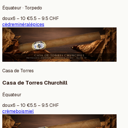
Équateur · Torpedo
doux
6
–
10
€
5.5
–
9.5
CHF
cèdre
minéral
épices
Casa de Torres
Casa de Torres Churchill
Équateur
doux
6
–
10
€
5.5
–
9.5
CHF
crème
bois
miel