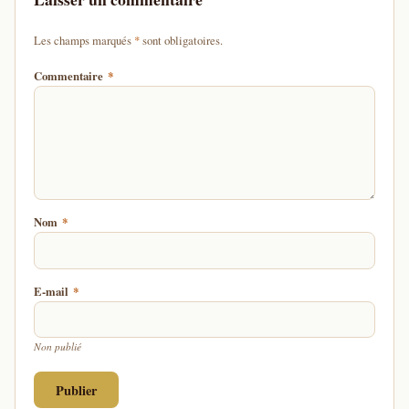
d'un astérisque
Les champs marqués
*
sont obligatoires.
Commentaire
*
Nom
*
E-mail
*
Non publié