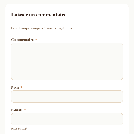
Laisser un commentaire
d'un astérisque
Les champs marqués
*
sont obligatoires.
Commentaire
*
Nom
*
E-mail
*
Non publié