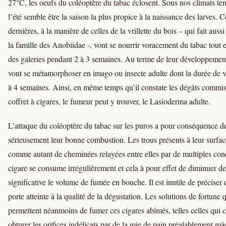
27°C, les oeufs du coléoptère du tabac éclosent. Sous nos climats te
l’été semble être la saison la plus propice à la naissance des larves. C
dernières, à la manière de celles de la vrillette du bois – qui fait aussi
la famille des Anobiidae -, vont se nourrir voracement du tabac tout 
des galeries pendant 2 à 3 semaines. Au terme de leur développement
vont se métamorphoser en imago ou insecte adulte dont la durée de v
à 4 semaines. Ainsi, en même temps qu’il constate les dégâts commi
coffret à cigares, le fumeur peut y trouver, le Lasioderma adulte.
L’attaque du coléoptère du tabac sur les puros a pour conséquence d
sérieusement leur bonne combustion. Les trous présents à leur surfac
comme autant de cheminées relayées entre elles par de multiples con
cigare se consume irrégulièrement et cela à pour effet de diminuer d
significative le volume de fumée en bouche. Il est inutile de préciser 
porte atteinte à la qualité de la dégustation. Les solutions de fortune 
permettent néanmoins de fumer ces cigares abîmés, telles celles qui c
obturer les orifices indélicats par de la mie de pain préalablement m