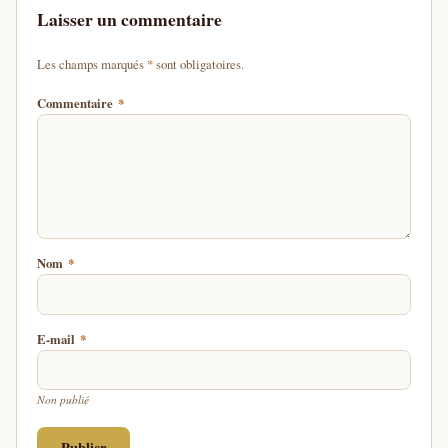
Laisser un commentaire
d'un astérisque
Les champs marqués
*
sont obligatoires.
Commentaire
*
Nom
*
E-mail
*
Non publié