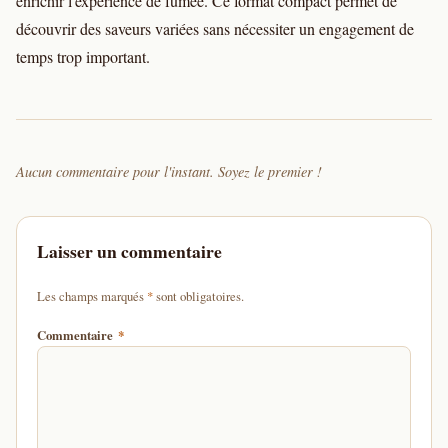
enrichir l'expérience de fumée. Ce format compact permet de
découvrir des saveurs variées sans nécessiter un engagement de
temps trop important.
Aucun commentaire pour l'instant. Soyez le premier !
Laisser un commentaire
d'un astérisque
Les champs marqués
*
sont obligatoires.
Commentaire
*