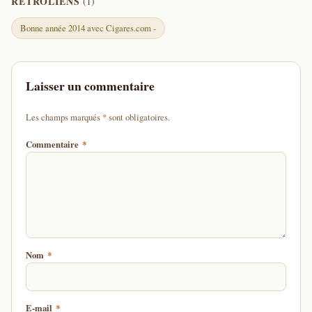
RÉTROLIENS
(1)
Bonne année 2014 avec Cigares.com -
Laisser un commentaire
d'un astérisque
Les champs marqués
*
sont obligatoires.
Commentaire
*
Nom
*
E-mail
*