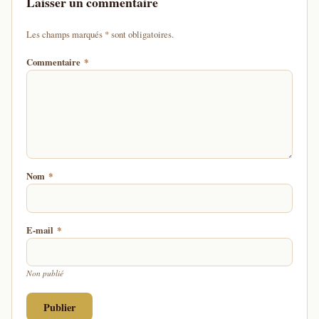
Laisser un commentaire
d'un astérisque
Les champs marqués
*
sont obligatoires.
Commentaire
*
Nom
*
E-mail
*
Non publié