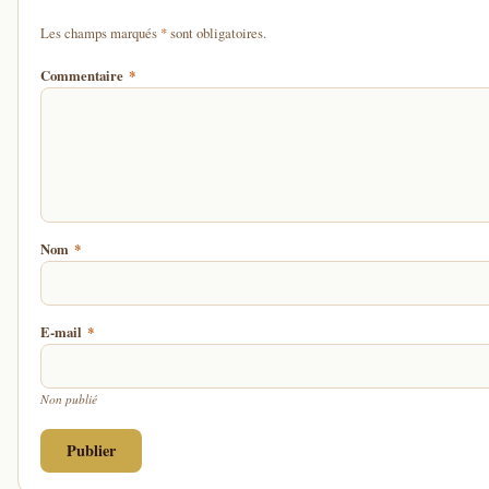
d'un astérisque
Les champs marqués
*
sont obligatoires.
Commentaire
*
Nom
*
E-mail
*
Non publié