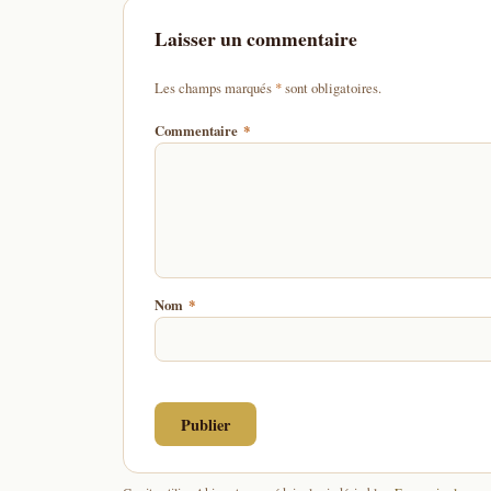
Laisser un commentaire
d'un astérisque
Les champs marqués
*
sont obligatoires.
Commentaire
*
Nom
*