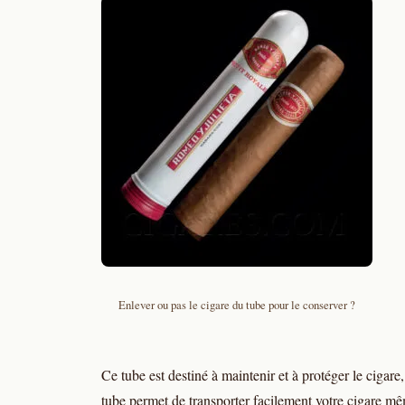
Enlever ou pas le cigare du tube pour le conserver ?
Ce tube est destiné à maintenir et à protéger le cigar
tube permet de transporter facilement votre cigare 