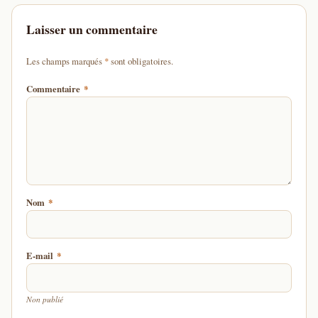
Laisser un commentaire
d'un astérisque
Les champs marqués
*
sont obligatoires.
Commentaire
*
Nom
*
E-mail
*
Non publié