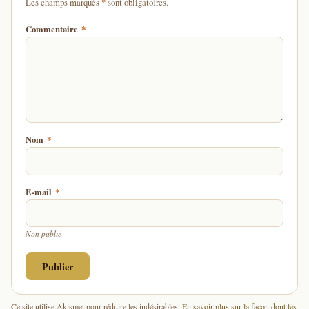
d'un astérisque
Les champs marqués
*
sont obligatoires.
Commentaire
*
Nom
*
E-mail
*
Non publié
Ce site utilise Akismet pour réduire les indésirables.
En savoir plus sur la façon dont les