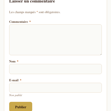
Laisser un commentaire
d'un astérisque
Les champs marqués
*
sont obligatoires.
Commentaire
*
Nom
*
E-mail
*
Non publié