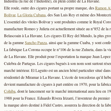
Industria (la rue de l’Industrie), en plein centre de La Havane.
Elle roule, outre des cigares portant sa propre marque, des
Ramon Al
Bolivar
,
La Gloria Cubana
, des San Luis Rey et même des Montecri
L’essentiel des vitoles Bolivar y sont produites comme le Royal Cor
manufacture Romeo y Julieta est actuellement située au n°852 de la 
Belascoain à La Havane. Les cigares El Rey del Mundo, la plus gros
de la gamme
Sancho Panza
, ainsi que la gamme Cuaba, y sont confe
La fabrique La Corona occupe le n°106 de la rue Zulueta, dans la viei
de La Havane. Elle produit pour l’exportation la marque Juan Lopez e
Culebra de Partagas. Les cigares bagués à son nom sont surtout rése
marché intérieur. El Laguito est un ancien hôtel particulier situé dans 
résidentiel de Miramar à La Havane. L’école de torcedoras qu’il hébe
devient manufacture de cigares à part entière en 1970, pour la fabric
Cohiba
, dont le lancement sur le marché international aura lieu en 1
1988 pour la France. Eduardo Rivera Irizarri, l’inventeur du premier 
la marque alors destiné à Fidel Castro, assurera la direction de la fab