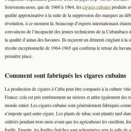
Souvenons-nous, que de 1960 à 1964, les
cigares cubains
produits a
qualité approximative à la suite de la suppression des marques au déb
révolution, à ce moment là, beaucoup d’experts internationaux étaien
convaincus de l’incapacité des jeunes techniciens de la Cubatabaco à
la qualité d’antan des havanes. Ils reçurent un démenti cinglant à la s
récolte exceptionnelle de 1964-1965 qui confirma le retour du havane
première place.
Comment sont fabriqués les cigares cubains
La production de cigares à Cuba peut être comparée à la culture viti
France; cela est pris extrêmement au sérieux et attire également des t
monde entier. Les cigares cubains sont généralement fabriqués com
n’importe quel autre cigare. Les plants de tabac sont plantés tard dan
cultivés pendant trois mois avant que les agriculteurs les cueillent, feu
feuille. Ensuite, les feuilles fraîches sont acheminées vers la salle de