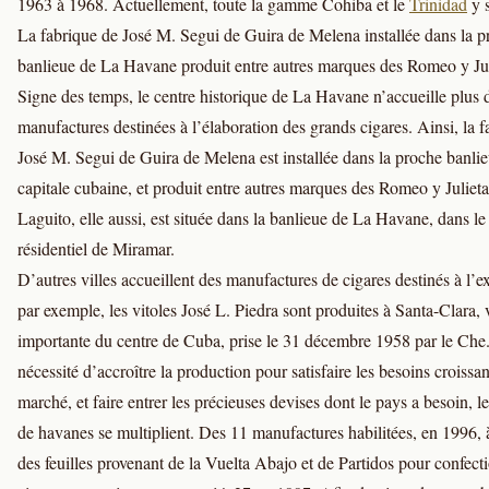
1963 à 1968. Actuellement, toute la gamme Cohiba et le
Trinidad
y s
La fabrique de José M. Segui de Guira de Melena installée dans la p
banlieue de La Havane produit entre autres marques des Romeo y Jul
Signe des temps, le centre historique de La Havane n’accueille plus 
manufactures destinées à l’élaboration des grands cigares. Ainsi, la 
José M. Segui de Guira de Melena est installée dans la proche banlie
capitale cubaine, et produit entre autres marques des Romeo y Julieta
Laguito, elle aussi, est située dans la banlieue de La Havane, dans le
résidentiel de Miramar.
D’autres villes accueillent des manufactures de cigares destinés à l’e
par exemple, les vitoles José L. Piedra sont produites à Santa-Clara, v
importante du centre de Cuba, prise le 31 décembre 1958 par le Che.
nécessité d’accroître la production pour satisfaire les besoins croissa
marché, et faire entrer les précieuses devises dont le pays a besoin, l
de havanes se multiplient. Des 11 manufactures habilitées, en 1996, à
des feuilles provenant de la Vuelta Abajo et de Partidos pour confect