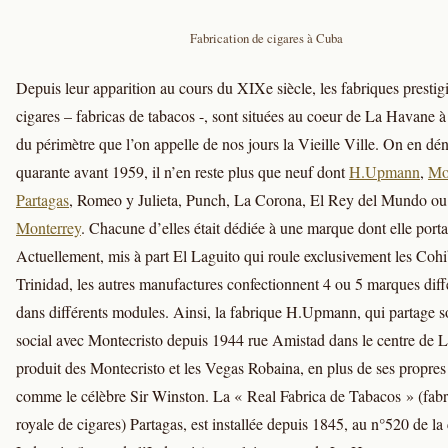
Fabrication de cigares à Cuba
Depuis leur apparition au cours du XIXe siècle, les fabriques prestig
cigares – fabricas de tabacos -, sont situées au coeur de La Havane à 
du périmètre que l’on appelle de nos jours la Vieille Ville. On en dé
quarante avant 1959, il n’en reste plus que neuf dont
H.Upmann
,
Mo
Partagas
, Romeo y Julieta, Punch, La Corona, El Rey del Mundo o
Monterrey
. Chacune d’elles était dédiée à une marque dont elle porta
Actuellement, mis à part El Laguito qui roule exclusivement les Cohi
Trinidad, les autres manufactures confectionnent 4 ou 5 marques diff
dans différents modules. Ainsi, la fabrique H.Upmann, qui partage s
social avec Montecristo depuis 1944 rue Amistad dans le centre de 
produit des Montecristo et les Vegas Robaina, en plus de ses propres 
comme le célèbre Sir Winston. La « Real Fabrica de Tabacos » (fab
royale de cigares) Partagas, est installée depuis 1845, au n°520 de la 