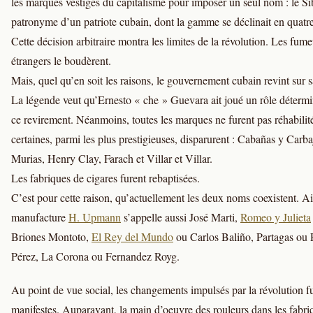
les marques vestiges du capitalisme pour imposer un seul nom : le S
patronyme d’un patriote cubain, dont la gamme se déclinait en quatr
Cette décision arbitraire montra les limites de la révolution. Les fume
étrangers le boudèrent.
Mais, quel qu’en soit les raisons, le gouvernement cubain revint sur s
La légende veut qu’Ernesto « che » Guevara ait joué un rôle déterm
ce revirement. Néanmoins, toutes les marques ne furent pas réhabilité
certaines, parmi les plus prestigieuses, disparurent : Cabañas y Carba
Murias, Henry Clay, Farach et Villar et Villar.
Les fabriques de cigares furent rebaptisées.
C’est pour cette raison, qu’actuellement les deux noms coexistent. Ain
manufacture
H. Upmann
s’appelle aussi José Marti,
Romeo y Julieta
Briones Montoto,
El Rey del Mundo
ou Carlos Baliño, Partagas ou 
Pérez, La Corona ou Fernandez Royg.
Au point de vue social, les changements impulsés par la révolution f
manifestes. Auparavant, la main d’oeuvre des rouleurs dans les fabri