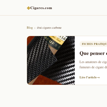
◆
Cigares.com
Blog
étui cigares carbone
FICHES PRATIQ
Que penser d
Les amateurs de ciga
fumeurs de cigare d
Lire l'article
→