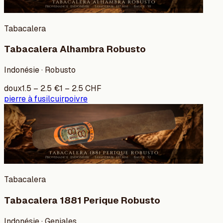
Tabacalera
Tabacalera Alhambra Robusto
Indonésie · Robusto
doux
1.5
–
2.5
€
1
–
2.5
CHF
pierre à fusil
cuir
poivre
Tabacalera
Tabacalera 1881 Perique Robusto
Indonésie · Geniales