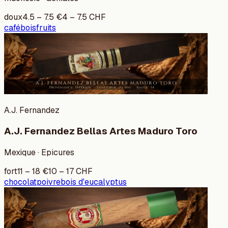
doux
4.5
–
7.5
€
4
–
7.5
CHF
café
bois
fruits
A.J. Fernandez
A.J. Fernandez Bellas Artes Maduro Toro
Mexique · Epicures
fort
11
–
18
€
10
–
17
CHF
chocolat
poivre
bois d'eucalyptus