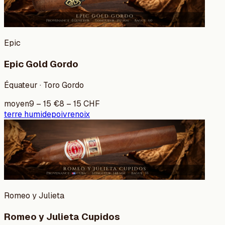
Epic
Epic Gold Gordo
Équateur · Toro Gordo
moyen
9
–
15
€
8
–
15
CHF
terre humide
poivre
noix
Romeo y Julieta
Romeo y Julieta Cupidos