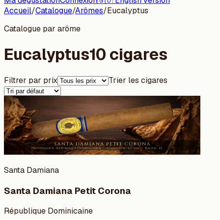
Ma dégustation
Connexion
🇬🇧 English version
Accueil
/
Catalogue
/
Arômes
/
Eucalyptus
Catalogue par arôme
Eucalyptus
10 cigares
Filtrer par prix
Trier les cigares
Santa Damiana
Santa Damiana Petit Corona
République Dominicaine