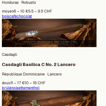
Honduras · Robusto
moyen
6
–
10
€
5.5
–
9.5
CHF
bois
café
chocolat
Casdagli
Casdagli Basilica C No. 2 Lancero
République Dominicaine · Lancero
doux
11
–
17
€
10
–
16
CHF
brûlé
noisette
menthol