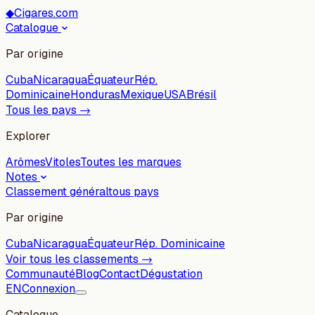
◆
Cigares.com
Catalogue
Par origine
Cuba
Nicaragua
Équateur
Rép.
Dominicaine
Honduras
Mexique
USA
Brésil
Tous les pays →
Explorer
Arômes
Vitoles
Toutes les marques
Notes
Classement général
tous pays
Par origine
Cuba
Nicaragua
Équateur
Rép. Dominicaine
Voir tous les classements →
Communauté
Blog
Contact
Dégustation
EN
Connexion
Catalogue