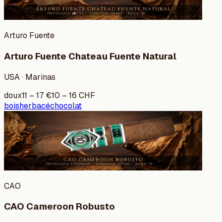
Arturo Fuente
Arturo Fuente Chateau Fuente Natural
USA · Marinas
doux
11
–
17
€
10
–
16
CHF
bois
herbacé
chocolat
CAO
CAO Cameroon Robusto