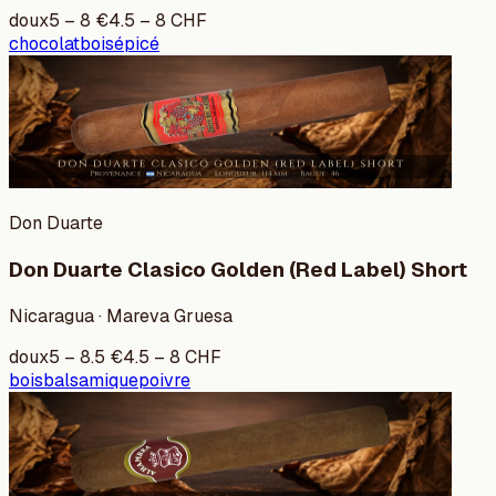
doux
5
–
8
€
4.5
–
8
CHF
chocolat
bois
épicé
Don Duarte
Don Duarte Clasico Golden (Red Label) Short
Nicaragua · Mareva Gruesa
doux
5
–
8.5
€
4.5
–
8
CHF
bois
balsamique
poivre