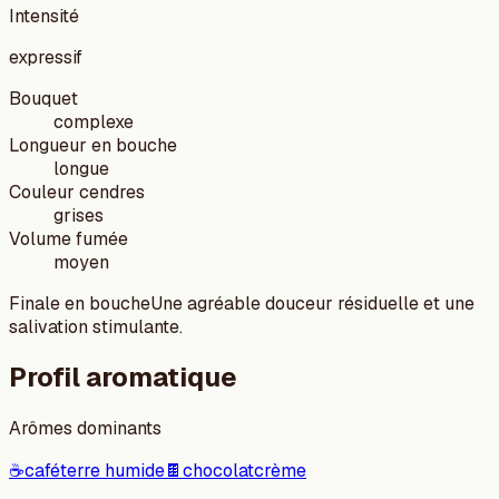
Intensité
expressif
Bouquet
complexe
Longueur en bouche
longue
Couleur cendres
grises
Volume fumée
moyen
Finale en bouche
Une agréable douceur résiduelle et une
salivation stimulante.
Profil aromatique
Arômes dominants
☕
café
terre humide
🍫
chocolat
crème