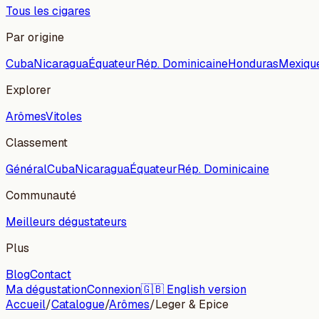
Tous les cigares
Par origine
Cuba
Nicaragua
Équateur
Rép. Dominicaine
Honduras
Mexiqu
Explorer
Arômes
Vitoles
Classement
Général
Cuba
Nicaragua
Équateur
Rép. Dominicaine
Communauté
Meilleurs dégustateurs
Plus
Blog
Contact
Ma dégustation
Connexion
🇬🇧 English version
Accueil
/
Catalogue
/
Arômes
/
Leger & Epice