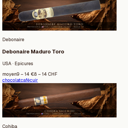
Debonaire
Debonaire Maduro Toro
USA · Epicures
moyen
9
–
14
€
8
–
14
CHF
chocolat
café
cuir
Cohiba