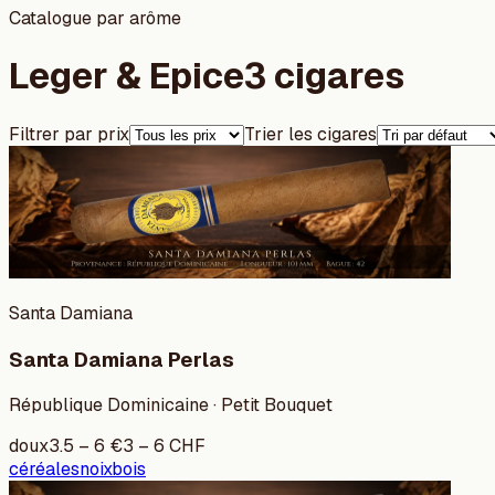
Catalogue par arôme
Leger & Epice
3 cigares
Filtrer par prix
Trier les cigares
Santa Damiana
Santa Damiana Perlas
République Dominicaine · Petit Bouquet
doux
3.5
–
6
€
3
–
6
CHF
céréales
noix
bois