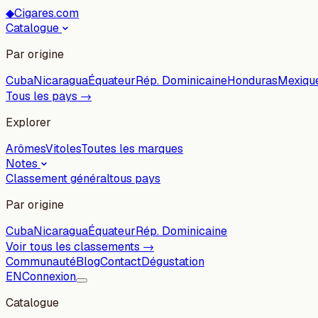
◆
Cigares.com
Catalogue
Par origine
Cuba
Nicaragua
Équateur
Rép. Dominicaine
Honduras
Mexiqu
Tous les pays →
Explorer
Arômes
Vitoles
Toutes les marques
Notes
Classement général
tous pays
Par origine
Cuba
Nicaragua
Équateur
Rép. Dominicaine
Voir tous les classements →
Communauté
Blog
Contact
Dégustation
EN
Connexion
Catalogue