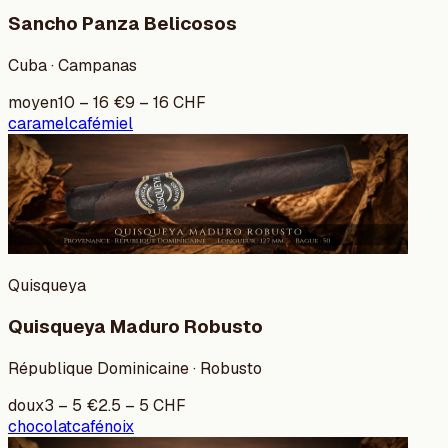
Sancho Panza Belicosos
Cuba · Campanas
moyen
10
–
16
€
9
–
16
CHF
caramel
café
miel
Quisqueya
Quisqueya Maduro Robusto
République Dominicaine · Robusto
doux
3
–
5
€
2.5
–
5
CHF
chocolat
café
noix