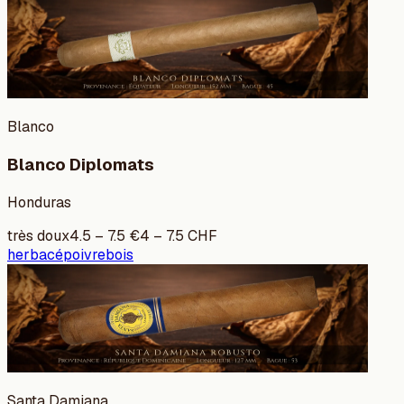
Blanco
Blanco Diplomats
Honduras
très doux
4.5
–
7.5
€
4
–
7.5
CHF
herbacé
poivre
bois
Santa Damiana