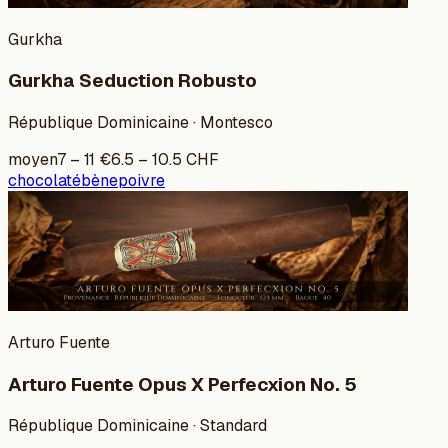
Gurkha
Gurkha Seduction Robusto
République Dominicaine · Montesco
moyen
7
–
11
€
6.5
–
10.5
CHF
chocolat
ébène
poivre
Arturo Fuente
Arturo Fuente Opus X Perfecxion No. 5
République Dominicaine · Standard