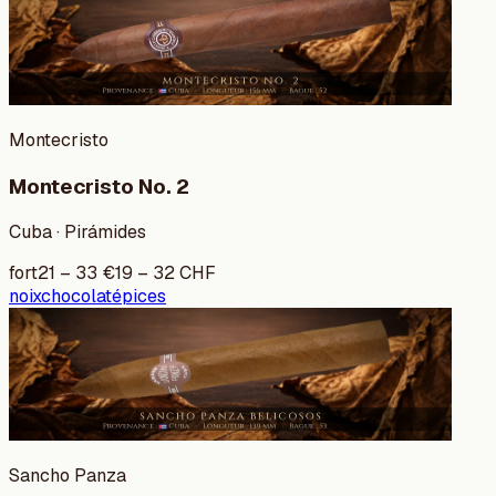
Montecristo
Montecristo No. 2
Cuba · Pirámides
fort
21
–
33
€
19
–
32
CHF
noix
chocolat
épices
Sancho Panza