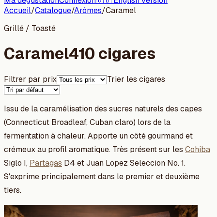
Ma dégustation
Connexion
🇬🇧 English version
Accueil
/
Catalogue
/
Arômes
/
Caramel
Grillé / Toasté
Caramel
410 cigares
Filtrer par prix
Trier les cigares
Issu de la caramélisation des sucres naturels des capes
(Connecticut Broadleaf, Cuban claro) lors de la
fermentation à chaleur. Apporte un côté gourmand et
crémeux au profil aromatique. Très présent sur les
Cohiba
Siglo I,
Partagas
D4 et Juan Lopez Seleccion No. 1.
S'exprime principalement dans le premier et deuxième
tiers.