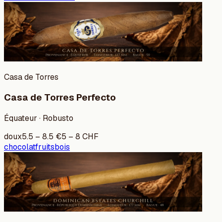
Casa de Torres
Casa de Torres Perfecto
Équateur · Robusto
doux
5.5
–
8.5
€
5
–
8
CHF
chocolat
fruits
bois