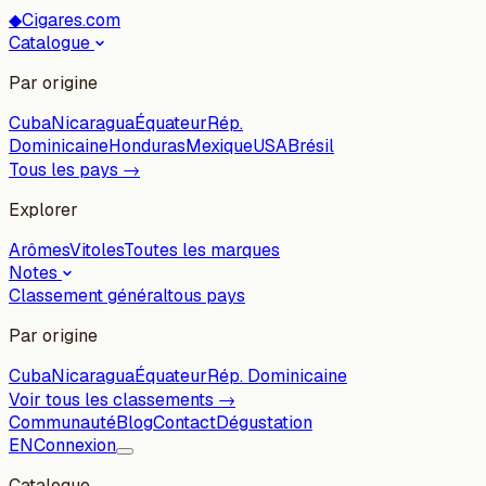
◆
Cigares.com
Catalogue
Par origine
Cuba
Nicaragua
Équateur
Rép.
Dominicaine
Honduras
Mexique
USA
Brésil
Tous les pays →
Explorer
Arômes
Vitoles
Toutes les marques
Notes
Classement général
tous pays
Par origine
Cuba
Nicaragua
Équateur
Rép. Dominicaine
Voir tous les classements →
Communauté
Blog
Contact
Dégustation
EN
Connexion
Catalogue