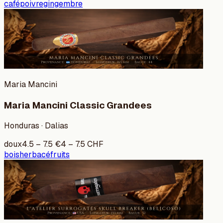
café
poivre
gingembre
Maria Mancini
Maria Mancini Classic Grandees
Honduras · Dalias
doux
4.5
–
7.5
€
4
–
7.5
CHF
bois
herbacé
fruits