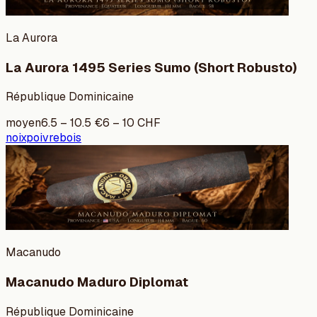
La Aurora
La Aurora 1495 Series Sumo (Short Robusto)
République Dominicaine
moyen
6.5
–
10.5
€
6
–
10
CHF
noix
poivre
bois
Macanudo
Macanudo Maduro Diplomat
République Dominicaine