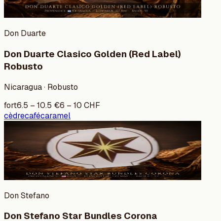
Don Duarte
Don Duarte Clasico Golden (Red Label)
Robusto
Nicaragua · Robusto
fort
6.5
–
10.5
€
6
–
10
CHF
cèdre
café
caramel
Don Stefano
Don Stefano Star Bundles Corona