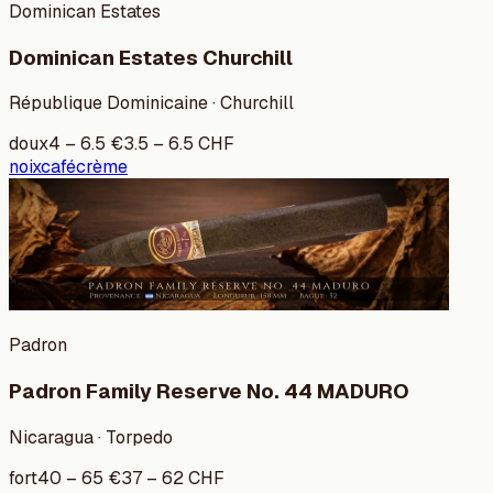
Dominican Estates
Dominican Estates Churchill
République Dominicaine · Churchill
doux
4
–
6.5
€
3.5
–
6.5
CHF
noix
café
crème
Padron
Padron Family Reserve No. 44 MADURO
Nicaragua · Torpedo
fort
40
–
65
€
37
–
62
CHF