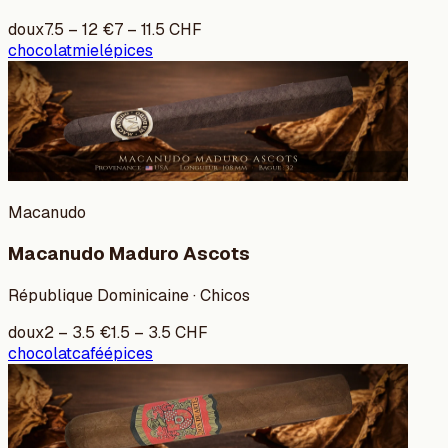
doux
7.5
–
12
€
7
–
11.5
CHF
chocolat
miel
épices
Macanudo
Macanudo Maduro Ascots
République Dominicaine · Chicos
doux
2
–
3.5
€
1.5
–
3.5
CHF
chocolat
café
épices