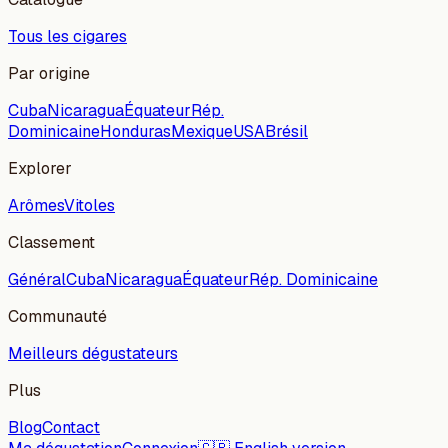
Tous les cigares
Par origine
Cuba
Nicaragua
Équateur
Rép.
Dominicaine
Honduras
Mexique
USA
Brésil
Explorer
Arômes
Vitoles
Classement
Général
Cuba
Nicaragua
Équateur
Rép. Dominicaine
Communauté
Meilleurs dégustateurs
Plus
Blog
Contact