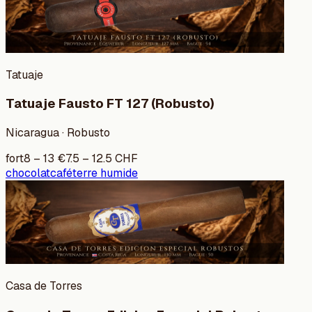
Tatuaje
Tatuaje Fausto FT 127 (Robusto)
Nicaragua · Robusto
fort
8
–
13
€
7.5
–
12.5
CHF
chocolat
café
terre humide
Casa de Torres