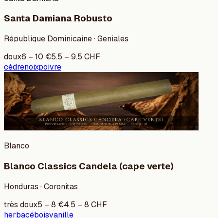
Santa Damiana Robusto
République Dominicaine · Geniales
doux
6
–
10
€
5.5
–
9.5
CHF
cèdre
noix
poivre
Blanco
Blanco Classics Candela (cape verte)
Honduras · Coronitas
très doux
5
–
8
€
4.5
–
8
CHF
herbacé
bois
vanille