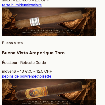
doux
1
–
2.5
€
0.5
–
2.5
CHF
terre humide
noix
poivre
Buena Vista
Buena Vista Araperique Toro
Équateur · Robusto Gordo
moyen
8
–
13
€
7.5
–
12.5
CHF
pépins de poivre
noix
noisette