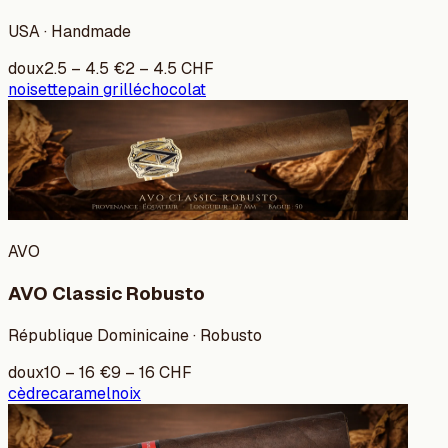
USA · Handmade
doux
2.5
–
4.5
€
2
–
4.5
CHF
noisette
pain grillé
chocolat
AVO
AVO Classic Robusto
République Dominicaine · Robusto
doux
10
–
16
€
9
–
16
CHF
cèdre
caramel
noix