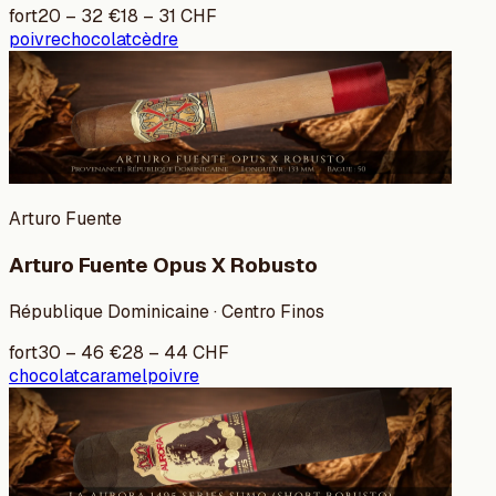
fort
20
–
32
€
18
–
31
CHF
poivre
chocolat
cèdre
Arturo Fuente
Arturo Fuente Opus X Robusto
République Dominicaine · Centro Finos
fort
30
–
46
€
28
–
44
CHF
chocolat
caramel
poivre