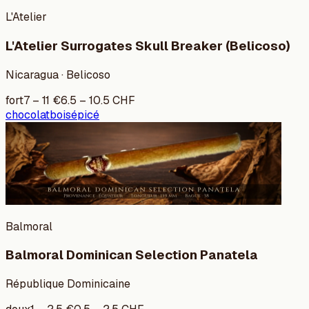
L'Atelier
L'Atelier Surrogates Skull Breaker (Belicoso)
Nicaragua · Belicoso
fort
7
–
11
€
6.5
–
10.5
CHF
chocolat
bois
épicé
Balmoral
Balmoral Dominican Selection Panatela
République Dominicaine