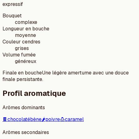
expressif
Bouquet
complexe
Longueur en bouche
moyenne
Couleur cendres
grises
Volume fumée
généreux
Finale en bouche
Une légère amertume avec une douce
finale persistante.
Profil aromatique
Arômes dominants
🍫
chocolat
ébène
🌶️
poivre
🍮
caramel
Arômes secondaires