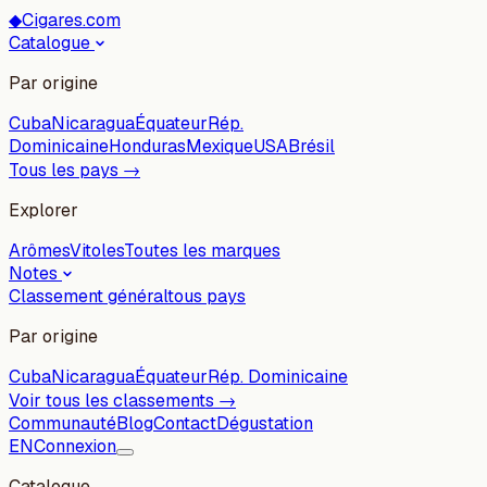
◆
Cigares.com
Catalogue
Par origine
Cuba
Nicaragua
Équateur
Rép.
Dominicaine
Honduras
Mexique
USA
Brésil
Tous les pays →
Explorer
Arômes
Vitoles
Toutes les marques
Notes
Classement général
tous pays
Par origine
Cuba
Nicaragua
Équateur
Rép. Dominicaine
Voir tous les classements →
Communauté
Blog
Contact
Dégustation
EN
Connexion
Catalogue