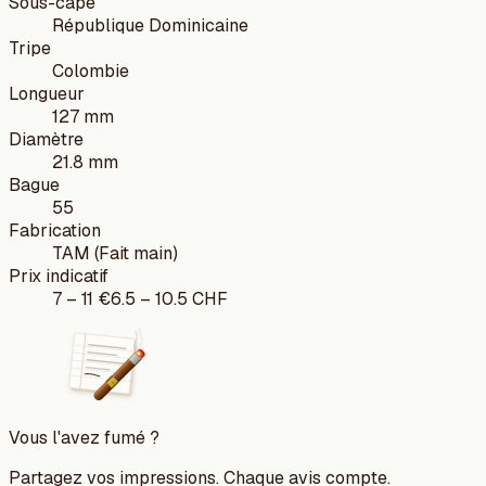
Sous-cape
République Dominicaine
Tripe
Colombie
Longueur
127 mm
Diamètre
21.8 mm
Bague
55
Fabrication
TAM (Fait main)
Prix indicatif
7
–
11
€
6.5
–
10.5
CHF
Vous l'avez fumé ?
Partagez vos impressions. Chaque avis compte.