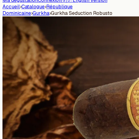
Ma dégustation
Connexion
🇬🇧 English version
Accueil
›
Catalogue
›
République
Dominicaine
›
Gurkha
›
Gurkha Seduction Robusto