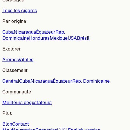
Tous les cigares
Par origine
Cuba
Nicaragua
Équateur
Rép.
Dominicaine
Honduras
Mexique
USA
Brésil
Explorer
Arômes
Vitoles
Classement
Général
Cuba
Nicaragua
Équateur
Rép. Dominicaine
Communauté
Meilleurs dégustateurs
Plus
Blog
Contact