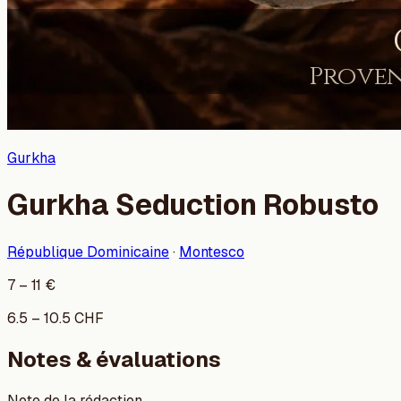
Gurkha
Gurkha Seduction Robusto
République Dominicaine
·
Montesco
7
–
11
€
6.5
–
10.5
CHF
Notes & évaluations
Note de la rédaction