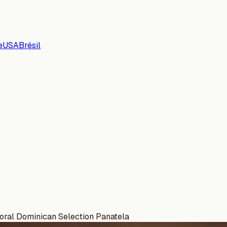
e
USA
Brésil
ral Dominican Selection Panatela