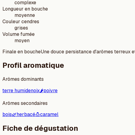
complexe
Longueur en bouche
moyenne
Couleur cendres
grises
Volume fumée
moyen
Finale en bouche
Une douce persistance d'arômes terreux et
Profil aromatique
Arômes dominants
terre humide
noix
🌶️
poivre
Arômes secondaires
bois
🌿
herbacé
🍮
caramel
Fiche de dégustation