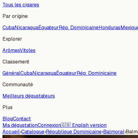
Tous les cigares
Par origine
Cuba
Nicaragua
Équateur
Rép. Dominicaine
Honduras
Mexiqu
Explorer
Arômes
Vitoles
Classement
Général
Cuba
Nicaragua
Équateur
Rép. Dominicaine
Communauté
Meilleurs dégustateurs
Plus
Blog
Contact
Ma dégustation
Connexion
🇬🇧 English version
Accueil
›
Catalogue
›
République Dominicaine
›
Balmoral
›
Balmo