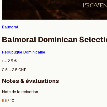
Balmoral
Balmoral Dominican Selecti
République Dominicaine
1
–
2.5
€
0.5
–
2.5
CHF
Notes & évaluations
Note de la rédaction
6.5
/ 10