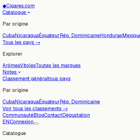
◆
Cigares.com
Catalogue
Par origine
Cuba
Nicaragua
Équateur
Rép. Dominicaine
Honduras
Mexiqu
Tous les pays →
Explorer
Arômes
Vitoles
Toutes les marques
Notes
Classement général
tous pays
Par origine
Cuba
Nicaragua
Équateur
Rép. Dominicaine
Voir tous les classements →
Communauté
Blog
Contact
Dégustation
EN
Connexion
Catalogue