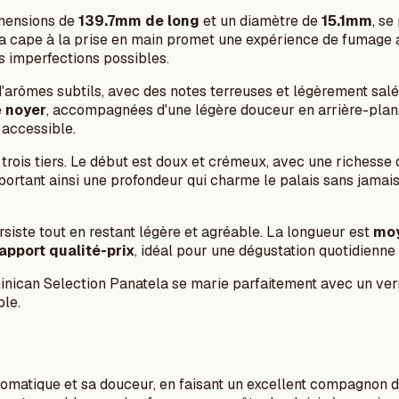
imensions de
139.7mm de long
et un diamètre de
15.1mm
, s
sa cape à la prise en main promet une expérience de fumage a
s imperfections possibles.
l d'arômes subtils, avec des notes terreuses et légèrement sa
e
noyer
, accompagnées d'une légère douceur en arrière-plan.
 accessible.
rois tiers. Le début est doux et crémeux, avec une richesse d
pportant ainsi une profondeur qui charme le palais sans jamai
rsiste tout en restant légère et agréable. La longueur est
mo
rapport qualité-prix
, idéal pour une dégustation quotidienne
inican Selection Panatela se marie parfaitement avec un verr
ble.
omatique et sa douceur, en faisant un excellent compagnon de