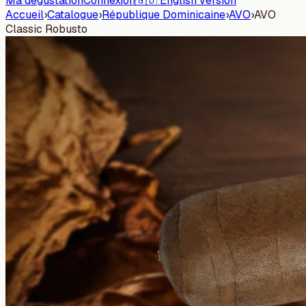
Ma dégustation
Connexion
🇬🇧 English version
Accueil
›
Catalogue
›
République Dominicaine
›
AVO
›
AVO
Classic Robusto