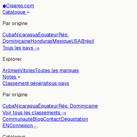
◆
Cigares.com
Catalogue
Par origine
Cuba
Nicaragua
Équateur
Rép.
Dominicaine
Honduras
Mexique
USA
Brésil
Tous les pays →
Explorer
Arômes
Vitoles
Toutes les marques
Notes
Classement général
tous pays
Par origine
Cuba
Nicaragua
Équateur
Rép. Dominicaine
Voir tous les classements →
Communauté
Blog
Contact
Dégustation
EN
Connexion
Catalogue