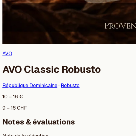
AVO
AVO Classic Robusto
République Dominicaine
·
Robusto
10
–
16
€
9
–
16
CHF
Notes & évaluations
Note de la rédaction