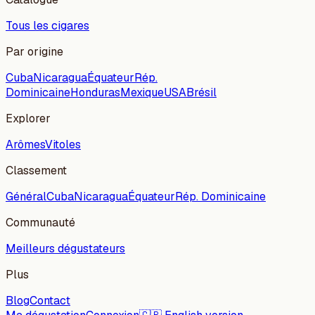
Tous les cigares
Par origine
Cuba
Nicaragua
Équateur
Rép.
Dominicaine
Honduras
Mexique
USA
Brésil
Explorer
Arômes
Vitoles
Classement
Général
Cuba
Nicaragua
Équateur
Rép. Dominicaine
Communauté
Meilleurs dégustateurs
Plus
Blog
Contact