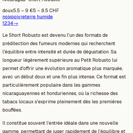
doux
5.5
–
9
€
5
–
8.5
CHF
noix
poivre
terre humide
1
2
3
4
→
Le Short Robusto est devenu l'un des formats de
prédilection des fumeurs modernes qui recherchent
l'équilibre entre intensité et durée de dégustation. Sa
longueur légèrement supérieure au Petit Robusto lui
permet d'offrir une évolution aromatique plus marquée,
avec un début doux et une fin plus intense. Ce format est
particulièrement populaire dans les gammes
nicaraguayennes et honduriennes, où la richesse des
tabacs locaux s'exprime pleinement dès les premières
bouffées.
Il constitue souvent l'entrée idéale dans une nouvelle
gamme, permettant de juger rapidement de l'équilibre et