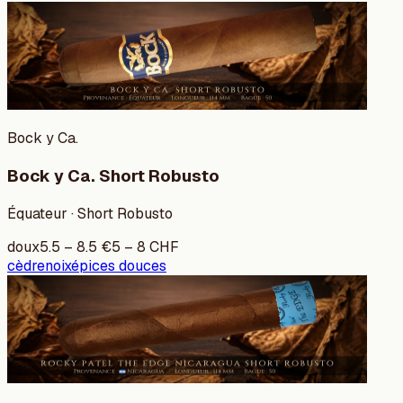
Bock y Ca.
Bock y Ca. Short Robusto
Équateur · Short Robusto
doux
5.5
–
8.5
€
5
–
8
CHF
cèdre
noix
épices douces