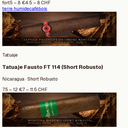
fort
5
–
8
€
4.5
–
8
CHF
terre humide
café
bois
Tatuaje
Tatuaje Fausto FT 114 (Short Robusto)
Nicaragua · Short Robusto
7.5
–
12
€
7
–
11.5
CHF