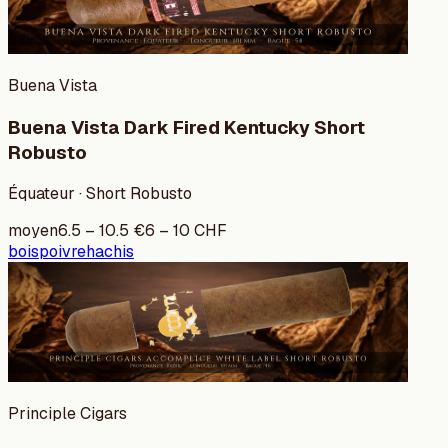
Buena Vista
Buena Vista Dark Fired Kentucky Short
Robusto
Équateur · Short Robusto
moyen
6.5
–
10.5
€
6
–
10
CHF
bois
poivre
hachis
Principle Cigars