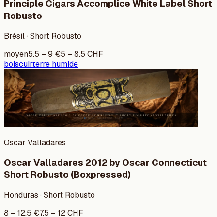
Principle Cigars Accomplice White Label Short
Robusto
Brésil · Short Robusto
moyen
5.5
–
9
€
5
–
8.5
CHF
bois
cuir
terre humide
Oscar Valladares
Oscar Valladares 2012 by Oscar Connecticut
Short Robusto (Boxpressed)
Honduras · Short Robusto
8
–
12.5
€
7.5
–
12
CHF