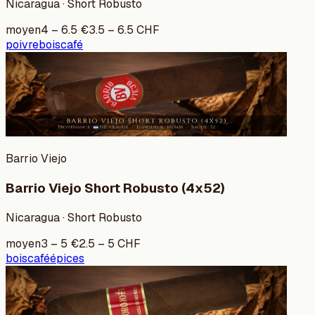
Nicaragua · Short Robusto
moyen
4
–
6.5
€
3.5
–
6.5
CHF
poivre
bois
café
Barrio Viejo
Barrio Viejo Short Robusto (4x52)
Nicaragua · Short Robusto
moyen
3
–
5
€
2.5
–
5
CHF
bois
café
épices