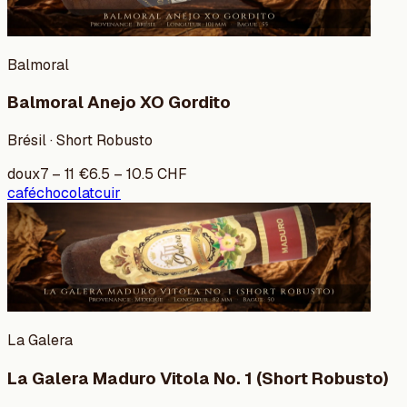
Balmoral
Balmoral Anejo XO Gordito
Brésil · Short Robusto
doux
7
–
11
€
6.5
–
10.5
CHF
café
chocolat
cuir
La Galera
La Galera Maduro Vitola No. 1 (Short Robusto)