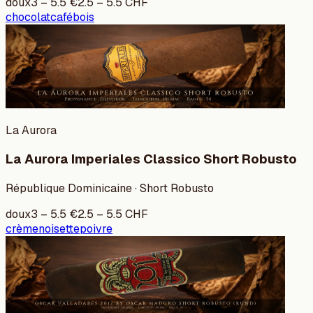
doux
3
–
5.5
€
2.5
–
5.5
CHF
chocolat
café
bois
La Aurora
La Aurora Imperiales Classico Short Robusto
République Dominicaine · Short Robusto
doux
3
–
5.5
€
2.5
–
5.5
CHF
crème
noisette
poivre