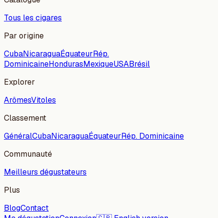
Tous les cigares
Par origine
Cuba
Nicaragua
Équateur
Rép.
Dominicaine
Honduras
Mexique
USA
Brésil
Explorer
Arômes
Vitoles
Classement
Général
Cuba
Nicaragua
Équateur
Rép. Dominicaine
Communauté
Meilleurs dégustateurs
Plus
Blog
Contact