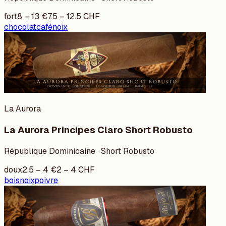
fort
8
–
13
€
7.5
–
12.5
CHF
chocolat
café
noix
La Aurora
La Aurora Principes Claro Short Robusto
République Dominicaine · Short Robusto
doux
2.5
–
4
€
2
–
4
CHF
bois
noix
poivre