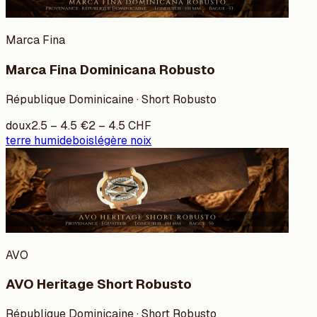
Marca Fina
Marca Fina Dominicana Robusto
République Dominicaine · Short Robusto
doux
2.5
–
4.5
€
2
–
4.5
CHF
terre humide
bois
légère noix
AVO
AVO Heritage Short Robusto
République Dominicaine · Short Robusto