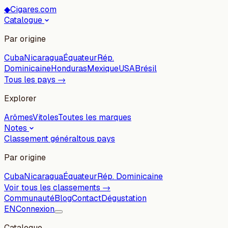
◆
Cigares.com
Catalogue
Par origine
Cuba
Nicaragua
Équateur
Rép.
Dominicaine
Honduras
Mexique
USA
Brésil
Tous les pays →
Explorer
Arômes
Vitoles
Toutes les marques
Notes
Classement général
tous pays
Par origine
Cuba
Nicaragua
Équateur
Rép. Dominicaine
Voir tous les classements →
Communauté
Blog
Contact
Dégustation
EN
Connexion
Catalogue