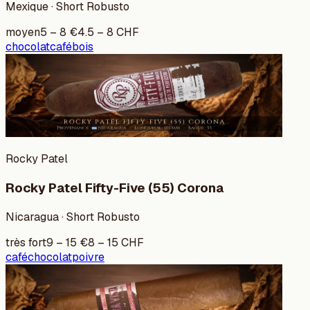
Mexique · Short Robusto
moyen
5
–
8
€
4.5
–
8
CHF
chocolat
café
bois
Rocky Patel
Rocky Patel Fifty-Five (55) Corona
Nicaragua · Short Robusto
très fort
9
–
15
€
8
–
15
CHF
café
chocolat
poivre