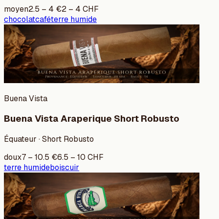
moyen
2.5
–
4
€
2
–
4
CHF
chocolat
café
terre humide
Buena Vista
Buena Vista Araperique Short Robusto
Équateur · Short Robusto
doux
7
–
10.5
€
6.5
–
10
CHF
terre humide
bois
cuir