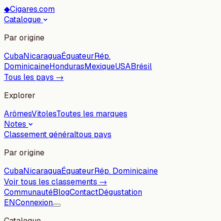
◆
Cigares.com
Catalogue
Par origine
Cuba
Nicaragua
Équateur
Rép.
Dominicaine
Honduras
Mexique
USA
Brésil
Tous les pays →
Explorer
Arômes
Vitoles
Toutes les marques
Notes
Classement général
tous pays
Par origine
Cuba
Nicaragua
Équateur
Rép. Dominicaine
Voir tous les classements →
Communauté
Blog
Contact
Dégustation
EN
Connexion
Catalogue