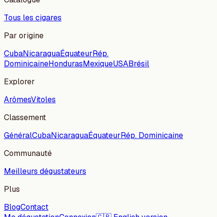
Tous les cigares
Par origine
Cuba
Nicaragua
Équateur
Rép.
Dominicaine
Honduras
Mexique
USA
Brésil
Explorer
Arômes
Vitoles
Classement
Général
Cuba
Nicaragua
Équateur
Rép. Dominicaine
Communauté
Meilleurs dégustateurs
Plus
Blog
Contact