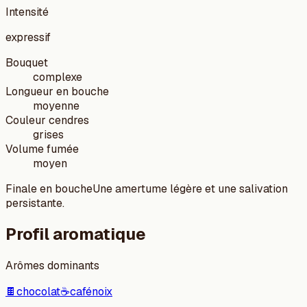
Intensité
expressif
Bouquet
complexe
Longueur en bouche
moyenne
Couleur cendres
grises
Volume fumée
moyen
Finale en bouche
Une amertume légère et une salivation
persistante.
Profil aromatique
Arômes dominants
🍫
chocolat
☕
café
noix