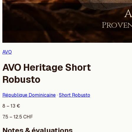
AVO
AVO Heritage Short
Robusto
République Dominicaine
·
Short Robusto
8
–
13
€
7.5
–
12.5
CHF
Notes & évaluations