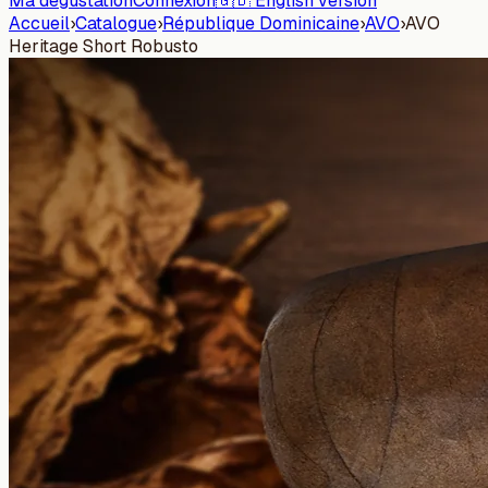
Ma dégustation
Connexion
🇬🇧 English version
Accueil
›
Catalogue
›
République Dominicaine
›
AVO
›
AVO
Heritage Short Robusto