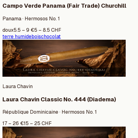
Campo Verde Panama (Fair Trade) Churchill
Panama · Hermosos No. 1
doux
5.5
–
9
€
5
–
8.5
CHF
terre humide
bois
chocolat
Laura Chavin
Laura Chavin Classic No. 444 (Diadema)
République Dominicaine · Hermosos No. 1
17
–
26
€
15
–
25
CHF