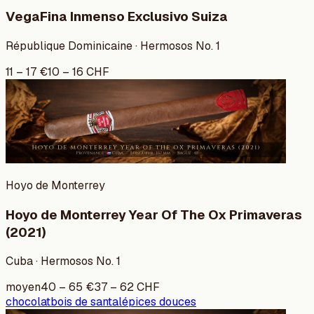
VegaFina Inmenso Exclusivo Suiza
République Dominicaine · Hermosos No. 1
11
–
17
€
10
–
16
CHF
Hoyo de Monterrey
Hoyo de Monterrey Year Of The Ox Primaveras
(2021)
Cuba · Hermosos No. 1
moyen
40
–
65
€
37
–
62
CHF
chocolat
bois de santal
épices douces