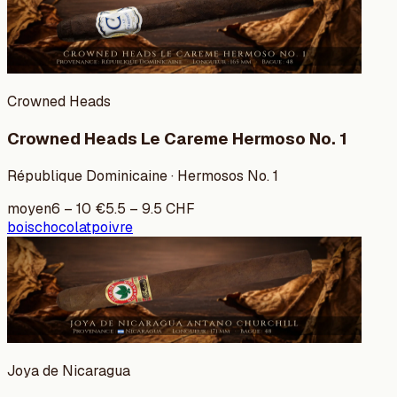
Crowned Heads
Crowned Heads Le Careme Hermoso No. 1
République Dominicaine · Hermosos No. 1
moyen
6
–
10
€
5.5
–
9.5
CHF
bois
chocolat
poivre
Joya de Nicaragua