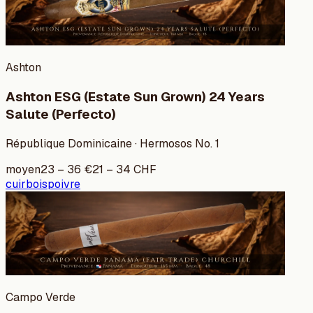
Ashton
Ashton ESG (Estate Sun Grown) 24 Years
Salute (Perfecto)
République Dominicaine · Hermosos No. 1
moyen
23
–
36
€
21
–
34
CHF
cuir
bois
poivre
Campo Verde