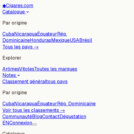
◆
Cigares.com
Catalogue
Par origine
Cuba
Nicaragua
Équateur
Rép.
Dominicaine
Honduras
Mexique
USA
Brésil
Tous les pays →
Explorer
Arômes
Vitoles
Toutes les marques
Notes
Classement général
tous pays
Par origine
Cuba
Nicaragua
Équateur
Rép. Dominicaine
Voir tous les classements →
Communauté
Blog
Contact
Dégustation
EN
Connexion
Catalogue