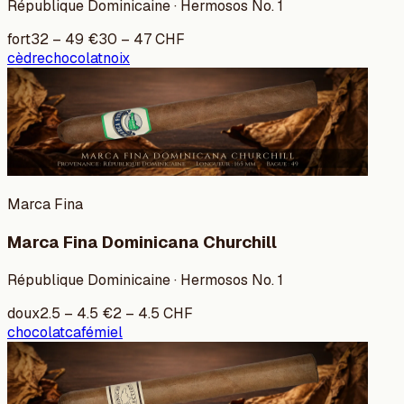
République Dominicaine · Hermosos No. 1
fort
32
–
49
€
30
–
47
CHF
cèdre
chocolat
noix
Marca Fina
Marca Fina Dominicana Churchill
République Dominicaine · Hermosos No. 1
doux
2.5
–
4.5
€
2
–
4.5
CHF
chocolat
café
miel