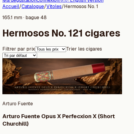
Ma dégustation
Connexion
🇬🇧 English version
Accueil
/
Catalogue
/
Vitoles
/
Hermosos No. 1
165.1 mm · bague 48
Hermosos No. 1
21 cigares
Filtrer par prix
Trier les cigares
Arturo Fuente
Arturo Fuente Opus X Perfecxion X (Short
Churchill)