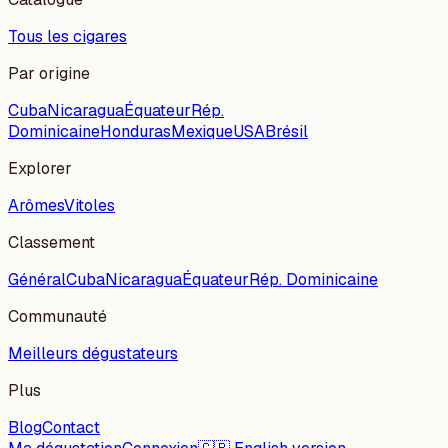
Tous les cigares
Par origine
Cuba
Nicaragua
Équateur
Rép.
Dominicaine
Honduras
Mexique
USA
Brésil
Explorer
Arômes
Vitoles
Classement
Général
Cuba
Nicaragua
Équateur
Rép. Dominicaine
Communauté
Meilleurs dégustateurs
Plus
Blog
Contact