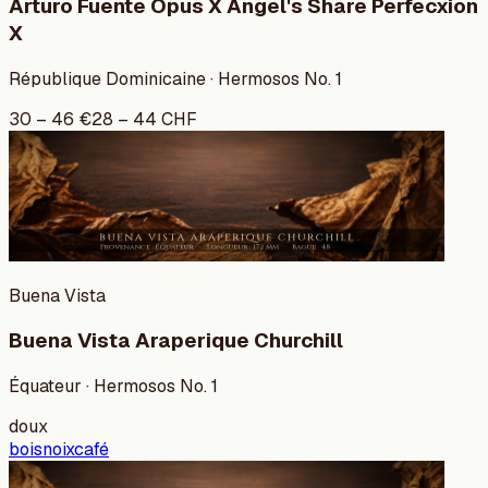
Arturo Fuente Opus X Angel's Share Perfecxion
X
République Dominicaine · Hermosos No. 1
30
–
46
€
28
–
44
CHF
Buena Vista
Buena Vista Araperique Churchill
Équateur · Hermosos No. 1
doux
bois
noix
café