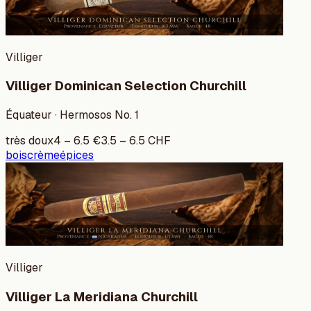
Villiger
Villiger Dominican Selection Churchill
Équateur · Hermosos No. 1
très doux
4
–
6.5
€
3.5
–
6.5
CHF
bois
crème
épices
Villiger
Villiger La Meridiana Churchill