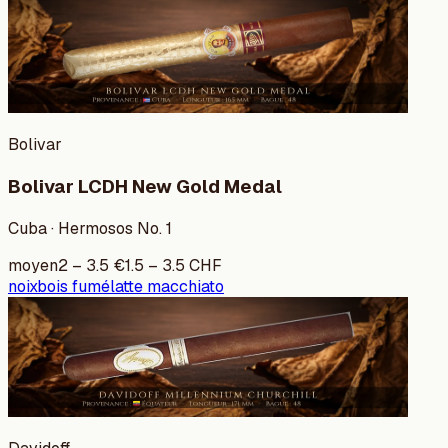
Bolivar
Bolivar LCDH New Gold Medal
Cuba · Hermosos No. 1
moyen
2
–
3.5
€
1.5
–
3.5
CHF
noix
bois fumé
latte macchiato