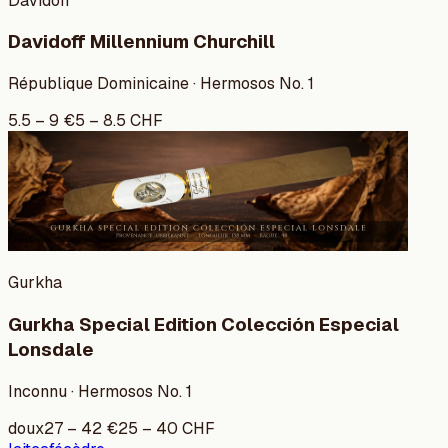
Davidoff
Davidoff Millennium Churchill
République Dominicaine · Hermosos No. 1
5.5
–
9
€
5
–
8.5
CHF
Gurkha
Gurkha Special Edition Colección Especial
Lonsdale
Inconnu · Hermosos No. 1
doux
27
–
42
€
25
–
40
CHF