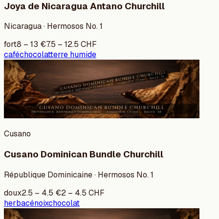
Joya de Nicaragua Antano Churchill
Nicaragua · Hermosos No. 1
fort
8
–
13
€
7.5
–
12.5
CHF
café
chocolat
terre humide
Cusano
Cusano Dominican Bundle Churchill
République Dominicaine · Hermosos No. 1
doux
2.5
–
4.5
€
2
–
4.5
CHF
herbacé
noix
chocolat