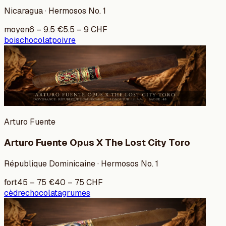
Nicaragua · Hermosos No. 1
moyen
6
–
9.5
€
5.5
–
9
CHF
bois
chocolat
poivre
Arturo Fuente
Arturo Fuente Opus X The Lost City Toro
République Dominicaine · Hermosos No. 1
fort
45
–
75
€
40
–
75
CHF
cèdre
chocolat
agrumes