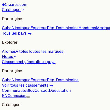
◆
Cigares.com
Catalogue
Par origine
Cuba
Nicaragua
Équateur
Rép. Dominicaine
Honduras
Mexiqu
Tous les pays →
Explorer
Arômes
Vitoles
Toutes les marques
Notes
Classement général
tous pays
Par origine
Cuba
Nicaragua
Équateur
Rép. Dominicaine
Voir tous les classements →
Communauté
Blog
Contact
Dégustation
EN
Connexion
Catalogue