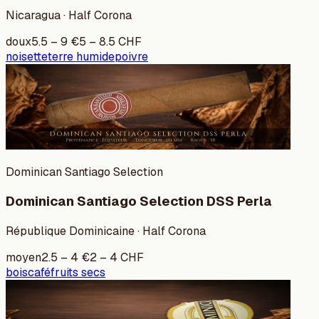
Nicaragua · Half Corona
doux
5.5
–
9
€
5
–
8.5
CHF
noisette
terre humide
poivre
Dominican Santiago Selection
Dominican Santiago Selection DSS Perla
République Dominicaine · Half Corona
moyen
2.5
–
4
€
2
–
4
CHF
bois
café
fruits secs