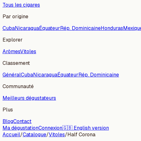
Tous les cigares
Par origine
Cuba
Nicaragua
Équateur
Rép. Dominicaine
Honduras
Mexiqu
Explorer
Arômes
Vitoles
Classement
Général
Cuba
Nicaragua
Équateur
Rép. Dominicaine
Communauté
Meilleurs dégustateurs
Plus
Blog
Contact
Ma dégustation
Connexion
🇬🇧 English version
Accueil
/
Catalogue
/
Vitoles
/
Half Corona