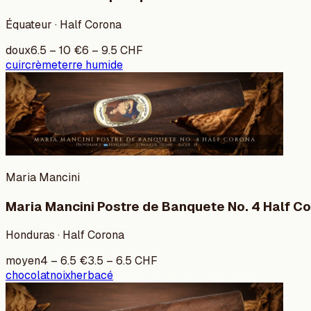
Équateur · Half Corona
doux
6.5
–
10
€
6
–
9.5
CHF
cuir
crème
terre humide
Maria Mancini
Maria Mancini Postre de Banquete No. 4 Half C
Honduras · Half Corona
moyen
4
–
6.5
€
3.5
–
6.5
CHF
chocolat
noix
herbacé