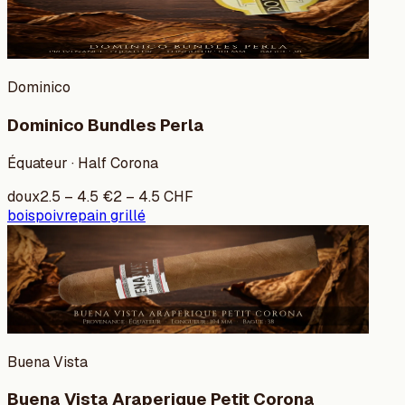
Dominico
Dominico Bundles Perla
Équateur · Half Corona
doux
2.5
–
4.5
€
2
–
4.5
CHF
bois
poivre
pain grillé
Buena Vista
Buena Vista Araperique Petit Corona