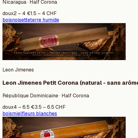
Nicaragua · Half Corona
doux
2
–
4
€
1.5
–
4
CHF
bois
noisette
terre humide
Leon Jimenes
Leon Jimenes Petit Corona (natural - sans arôm
République Dominicaine · Half Corona
doux
4
–
6.5
€
3.5
–
6.5
CHF
bois
miel
fleurs blanches