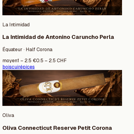
La Intimidad
La Intimidad de Antonino Caruncho Perla
Équateur · Half Corona
moyen
1
–
2.5
€
0.5
–
2.5
CHF
bois
cuir
épices
Oliva
Oliva Connecticut Reserve Petit Corona