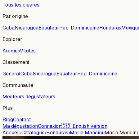
Tous les cigares
Par origine
Cuba
Nicaragua
Équateur
Rép. Dominicaine
Honduras
Mexiqu
Explorer
Arômes
Vitoles
Classement
Général
Cuba
Nicaragua
Équateur
Rép. Dominicaine
Communauté
Meilleurs dégustateurs
Plus
Blog
Contact
Ma dégustation
Connexion
🇬🇧 English version
Accueil
›
Catalogue
›
Honduras
›
Maria Mancini
›
Maria Mancini 