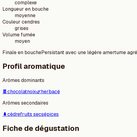
complexe
Longueur en bouche
moyenne
Couleur cendres
grises
Volume fumée
moyen
Finale en bouche
Persistant avec une légère amertume agré
Profil aromatique
Arômes dominants
🍫
chocolat
noix
🌿
herbacé
Arômes secondaires
🌲
cèdre
fruits secs
épices
Fiche de dégustation