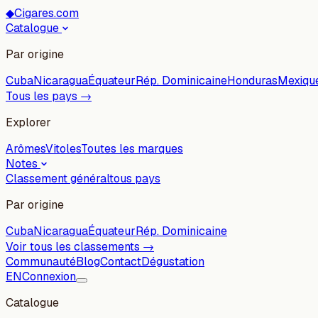
◆
Cigares.com
Catalogue
Par origine
Cuba
Nicaragua
Équateur
Rép. Dominicaine
Honduras
Mexiqu
Tous les pays →
Explorer
Arômes
Vitoles
Toutes les marques
Notes
Classement général
tous pays
Par origine
Cuba
Nicaragua
Équateur
Rép. Dominicaine
Voir tous les classements →
Communauté
Blog
Contact
Dégustation
EN
Connexion
Catalogue