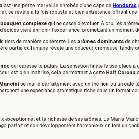
a
est une petite merveille enrobée d'une cape de
Honduras
d
r, se révèle à la fois robuste et bien entretenue, offrant une
n
bouquet complexe
qui ne cesse d'évoluer. À cru, les arôm
t d'épices vient enrichir l'expérience, promettant un moment
is tiers de manière cohérente. Les
arômes dominants
de cho
ère partie du fumage révèle une douceur crémeuse, tandis que
ance
qui caresse le palais. La sensation finale laisse place 
ouceur est bien maîtrisé, cela permettant à cette
Half Corona
d
Mancini
se marie parfaitement avec un thé noir ou un café lé
echerchent une expérience aromatique riche dans un format c
rix exceptionnel et la richesse de ses arômes. La Maria Manc
irage parfait et son développement harmonieux en font un choi