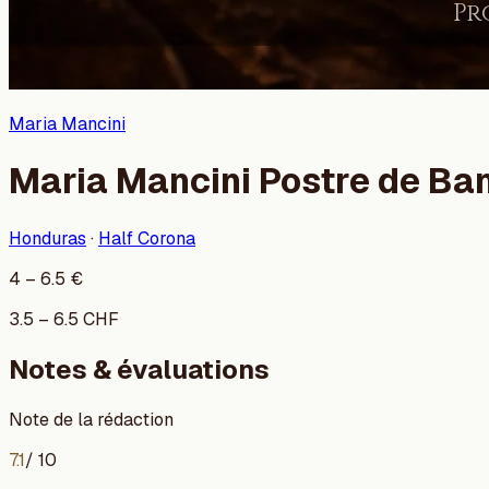
Maria Mancini
Maria Mancini Postre de Ban
Honduras
·
Half Corona
4
–
6.5
€
3.5
–
6.5
CHF
Notes & évaluations
Note de la rédaction
7.1
/ 10