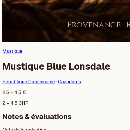
Mustique
Mustique Blue Lonsdale
République Dominicaine
·
Cazadores
2.5
–
4.5
€
2
–
4.5
CHF
Notes & évaluations
Note de la rédaction