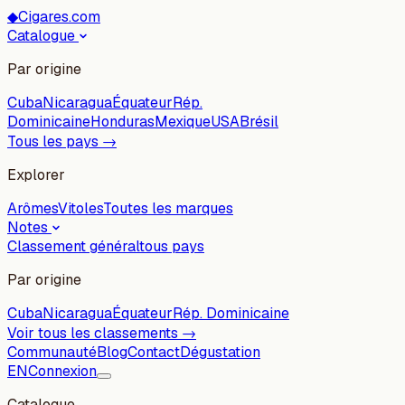
◆
Cigares.com
Catalogue
Par origine
Cuba
Nicaragua
Équateur
Rép.
Dominicaine
Honduras
Mexique
USA
Brésil
Tous les pays →
Explorer
Arômes
Vitoles
Toutes les marques
Notes
Classement général
tous pays
Par origine
Cuba
Nicaragua
Équateur
Rép. Dominicaine
Voir tous les classements →
Communauté
Blog
Contact
Dégustation
EN
Connexion
Catalogue