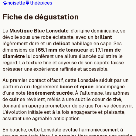
🌰
noisette
🍵
thé
épices
Fiche de dégustation
La
Mustique Blue Lonsdale
, d'origine dominicaine, se
dévoile sous une robe éclatante, avec un
brillant
légèrement doré et un
délicat
habillage en cape. Ses
dimensions de
165.1 mm de longueur
et
17.1 mm de
diamètre
lui confèrent une allure élancée qui attire le
regard. La texture fine et soyeuse de son capote laisse
présager une expérience raffinée et accessible.
Au premier contact olfactif, cette Lonsdale séduit par un
parfum à cru légèrement
boisé
et
épicé
, accompagné
d'une note
légèrement sucrée
. À l'allumage, les arômes
de
cuir
se révèlent, mêlés à une subtile odeur de
thé
,
donnant un aperçu prometteur de ce que l'on va découvrir.
L'évolution initiale est à la fois engageante et plaisante,
assurant une agréable anticipation.
En bouche, cette Lonsdale évolue harmonieusement à