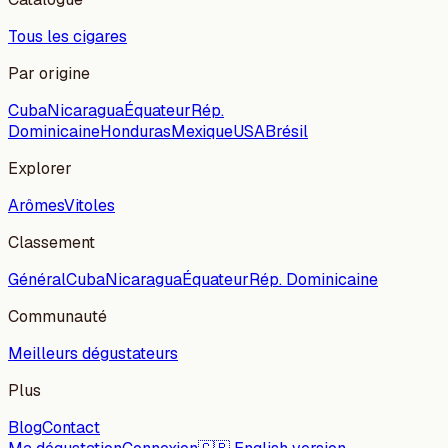
Tous les cigares
Par origine
Cuba
Nicaragua
Équateur
Rép.
Dominicaine
Honduras
Mexique
USA
Brésil
Explorer
Arômes
Vitoles
Classement
Général
Cuba
Nicaragua
Équateur
Rép. Dominicaine
Communauté
Meilleurs dégustateurs
Plus
Blog
Contact