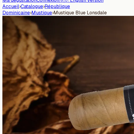
Ma dégustation
Connexion
🇬🇧 English version
Accueil
›
Catalogue
›
République
Dominicaine
›
Mustique
›
Mustique Blue Lonsdale