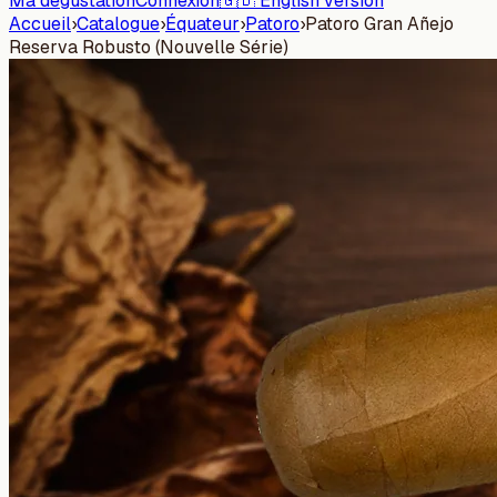
Ma dégustation
Connexion
🇬🇧 English version
Accueil
›
Catalogue
›
Équateur
›
Patoro
›
Patoro Gran Añejo
Reserva Robusto (Nouvelle Série)