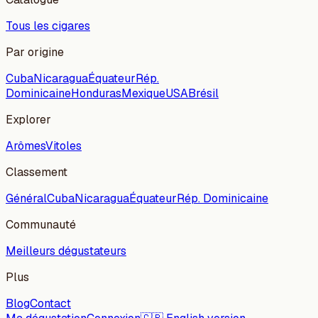
Tous les cigares
Par origine
Cuba
Nicaragua
Équateur
Rép.
Dominicaine
Honduras
Mexique
USA
Brésil
Explorer
Arômes
Vitoles
Classement
Général
Cuba
Nicaragua
Équateur
Rép. Dominicaine
Communauté
Meilleurs dégustateurs
Plus
Blog
Contact