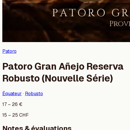
Patoro
Patoro Gran Añejo Reserva
Robusto (Nouvelle Série)
Équateur
·
Robusto
17
–
26
€
15
–
25
CHF
Notes & évaluations