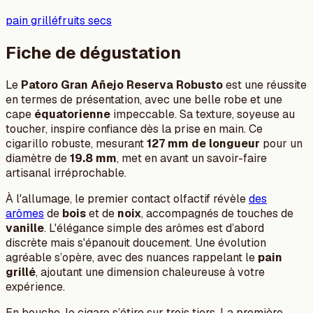
pain grillé
fruits secs
Fiche de dégustation
Le
Patoro Gran Añejo Reserva Robusto
est une réussite
en termes de présentation, avec une belle robe et une
cape
équatorienne
impeccable. Sa texture, soyeuse au
toucher, inspire confiance dès la prise en main. Ce
cigarillo robuste, mesurant
127 mm de longueur
pour un
diamètre de
19.8 mm
, met en avant un savoir-faire
artisanal irréprochable.
À l'allumage, le premier contact olfactif révèle
des
arômes
de
bois
et de
noix
, accompagnés de touches de
vanille
. L'élégance simple des arômes est d’abord
discrète mais s'épanouit doucement. Une évolution
agréable s’opère, avec des nuances rappelant le
pain
grillé
, ajoutant une dimension chaleureuse à votre
expérience.
En bouche, le cigare s’étire sur trois tiers. La première