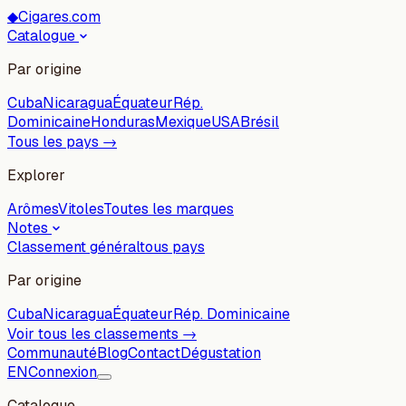
◆
Cigares.com
Catalogue
Par origine
Cuba
Nicaragua
Équateur
Rép.
Dominicaine
Honduras
Mexique
USA
Brésil
Tous les pays →
Explorer
Arômes
Vitoles
Toutes les marques
Notes
Classement général
tous pays
Par origine
Cuba
Nicaragua
Équateur
Rép. Dominicaine
Voir tous les classements →
Communauté
Blog
Contact
Dégustation
EN
Connexion
Catalogue